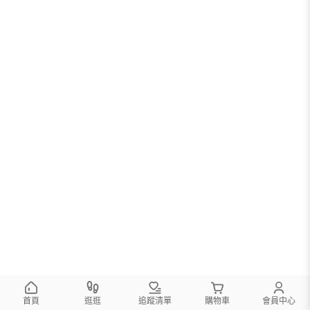
首頁
逛逛
追蹤清單
購物車
會員中心