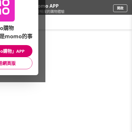
下載momo APP
開啟
給你3倍流暢度的購物體驗
請輸入搜尋關鍵字
o購物
首頁
限時搶購
直播
mo店+
看看買
家電
電玩
手機/相
是momo的事
本館精選商品
o購物」APP
館長推薦
月銷量
新上市
價格
評價
用網頁版
很抱歉，沒有篩選到符合條件的商品
您可以調整篩選條件試試看