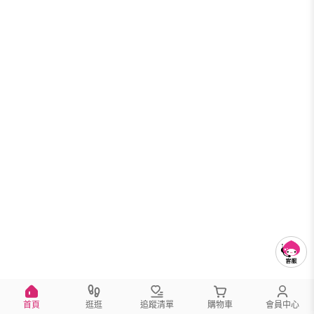
首頁
逛逛
追蹤清單
購物車
會員中心