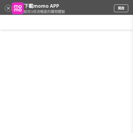
下載momo APP
開啟
給你3倍流暢度的購物體驗
請輸入搜尋關鍵字
首頁
限時搶購
直播
mo店+
看看買
家電
電玩
手機/相