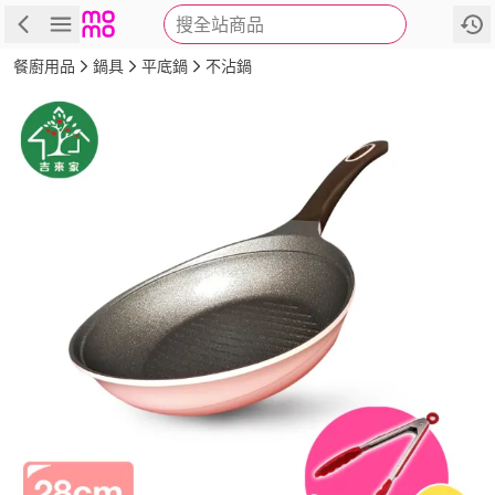
搜全站商品
商品
評價
詳情
規格
推薦
餐廚用品
鍋具
平底鍋
不沾鍋