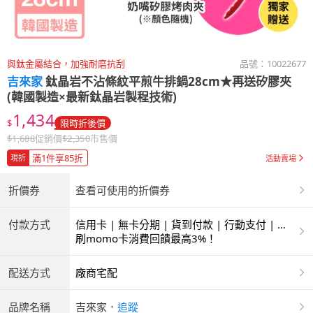
與鈦金屬結合，加強耐磨抗刮
品號：
10022677
吉來家
鈦晶岩不沾條紋平煎牛排鍋28cm★再送矽膠夾
(韓國製造×最新鈦晶岩製程技術)
1,434
$
限時折後價
$
1,688
促銷價
$
2,350
市售價
滿1件享85折
現折
活動賣場
折價券
查看可使用的折價券
付款方式
信用卡 | 無卡分期 | 貨到付款 | 行動支付 | 超
商付款 | ATM | 銀聯卡
刷momo卡消費回饋最高3%！
配送方式
廠商宅配
品牌名稱
吉來家
．
追蹤