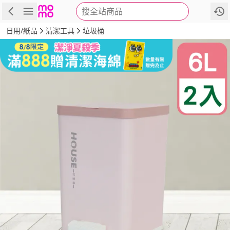
搜全站商品
商品
評價
詳情
規格
推薦
日用/紙品
清潔工具
垃圾桶