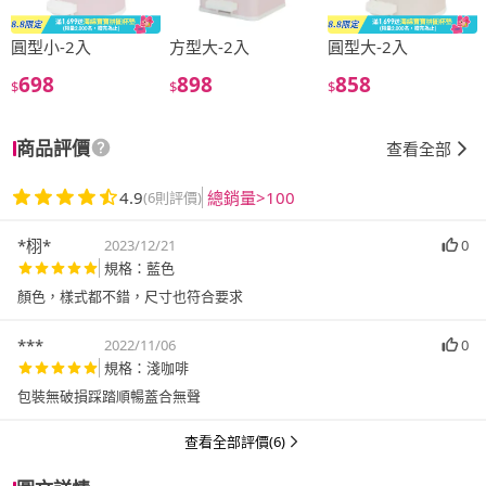
圓型小-2入
方型大-2入
圓型大-2入
698
898
858
$
$
$
商品評價
查看全部
4.9
總銷量>100
(6則評價)
*栩*
2023/12/21
0
規格：藍色
顏色，樣式都不錯，尺寸也符合要求
***
2022/11/06
0
規格：淺咖啡
包裝無破損踩踏順暢蓋合無聲
查看全部評價(6)