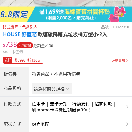
踏式緩降，色系迷人
品號：
10027310
HOUSE 好室喵
軟糖緩降踏式垃圾桶方型小-2入
738
$
促銷價
總銷量>100
$
885
市售價
滿899元折130元
現折
活動賣場
折價券
特惠商品，不適用折價券
商品規格
請選擇商品規格
付款方式
信用卡 | 無卡分期 | 行動支付 | 超商付款 |
ATM | 銀聯卡
刷momo卡消費回饋最高3%！
配送方式
廠商宅配