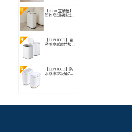
3
【ikloo 宜酷屋】
簡約窄型腳踏式垃
圾桶 加高款15L
(緩降功能 附提把
輕奢簡約)
4
【ELPHECO】自
動除臭感應垃圾桶
13公升 ELPH5911
5
【ELPHECO】防
水感應垃圾桶7公
升 ELPH5712