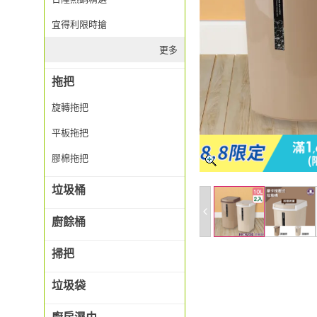
宜得利限時搶
更多
拖把
旋轉拖把
平板拖把
膠棉拖把
垃圾桶
廚餘桶
掃把
垃圾袋