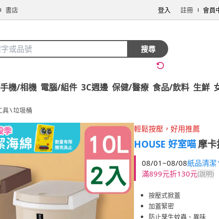
書店
登入
註冊
會員
搜尋
手機/相機
電腦/組件
3C週邊
保健/醫療
食品/飲料
生鮮
工具
\
垃圾桶
輕鬆按壓，好用推薦
HOUSE 好室喵
摩卡
08/01~08/08
紙品清潔▼
滿899元折130元
(說明)
按壓式掀蓋
加蓋緊密
防止孳生蚊蟲、異味