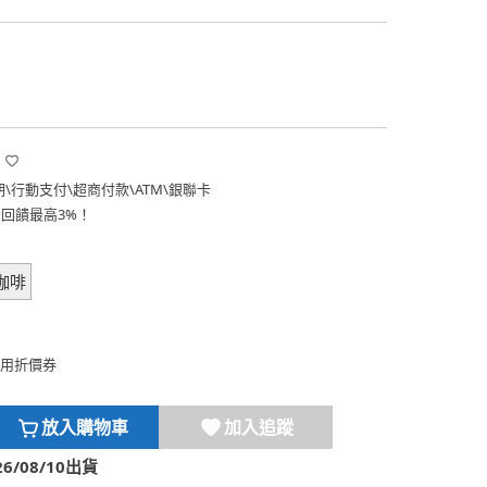
期
\
行動支付
\
超商付款
\
ATM
\
銀聯卡
費回饋最高3%！
咖啡
用折價券
放入購物車
加入追蹤
/08/10出貨