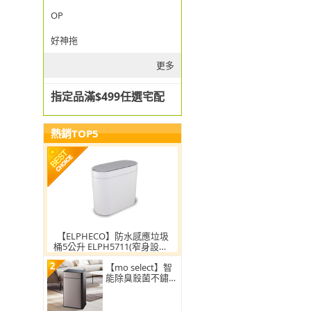
OP
好神拖
更多
指定品滿$499任選宅配
熱銷TOP5
【ELPHECO】防水感應垃圾
桶5公升 ELPH5711(窄身設計/
小容量/小空間適用)
2
【mo select】智
能除臭殺菌不鏽鋼
感應垃圾桶30L(雙
開蓋/大容量/附充
電電池)