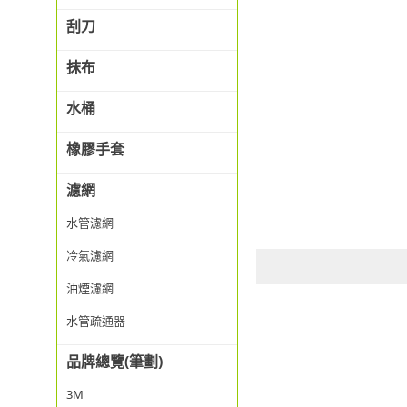
刮刀
抹布
水桶
橡膠手套
濾網
水管濾網
冷氣濾網
油煙濾網
水管疏通器
品牌總覽(筆劃)
3M