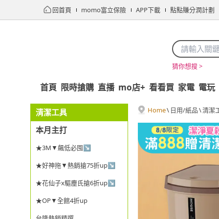
回首頁
momo富立保險
APP下載
點點賺分潤計劃
猜你想搜 >
首頁
限時搶購
直播
mo店+
看看買
家電
電玩
Home
\
日用/紙品
\
清潔
清潔工具
本月主打
★3M▼飆低必囤↘
★好神拖▼熱銷搶75折up↘
★花仙子x驅塵氏搶6折up↘
★OP▼全館4折up
台隆熱銷精選