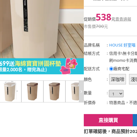
538
促銷價
元
賣貴通報
700
市售價
元
品牌名稱
:
HOUSE 好室喵
結帳方式
:
信用卡
\
無卡分
刷momo卡消
配送方式
:
廠商宅配
深咖啡
淺
顏色
:
數量
:
折價券
:
特惠商品，不適
直接購買
訂單確認後，商品預計2026