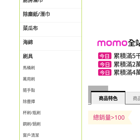
廚房濕巾
除塵紙/溼巾
菜瓜布
海綿
刷具
馬桶刷
萬用刷
隨手黏
商品特色
商品
除塵撢
杯刷/瓶刷
總銷量>100
鋼刷/鍋刷
窗戶清潔