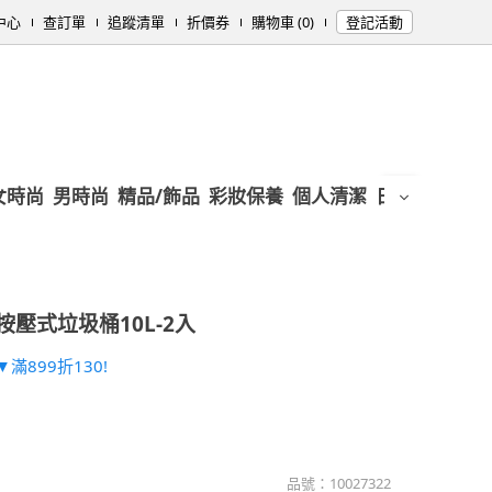
中心
查訂單
追蹤清單
折價券
購物車 (0)
登記活動
女時尚
男時尚
精品/飾品
彩妝保養
個人清潔
日用/紙品
母
按壓式垃圾桶10L-2入
滿899折130!
品號：
10027322