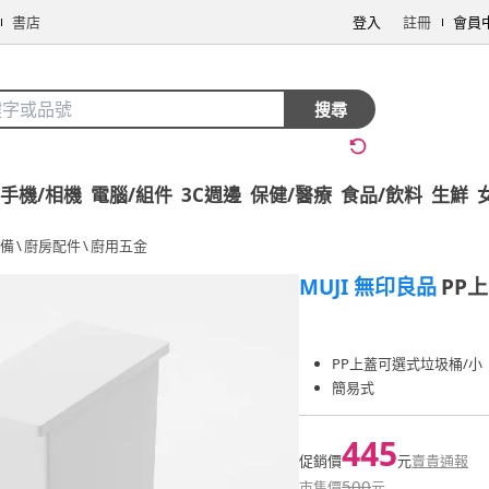
書店
登入
註冊
會員
搜尋
手機/相機
電腦/組件
3C週邊
保健/醫療
食品/飲料
生鮮
備
\
廚房配件
\
廚用五金
MUJI 無印良品
PP
PP上蓋可選式垃圾桶/小
簡易式
445
促銷價
元
賣貴通報
500
市售價
元