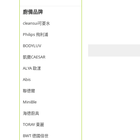
廚備品牌
cleansui可菱水
Philips 飛利浦
BODYLUV
凱撒CAESAR
ALYA 歐漾
Abis
聯德爾
MiniBle
海德廚具
TORAY 東麗
BWT 德國倍世