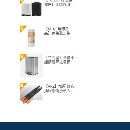
EGC-1245)
【YU Living 信歐
傢居】北歐風腳踏
雙層緩降蓋設計垃
圾桶(12L/中/2色)
3
【MUJI 無印良
品】再生聚乙烯垃
圾袋/L 63x72c
m、25入
4
【特力屋】卡爾不
鏽鋼緩降垃圾桶 1
2L
5
【ARZ】加厚 靜音
抽屜緩衝滑軌 35/
40cm(三節鋼珠滑
軌 緩衝滑軌 抽屜
軌道 附螺絲配件
組)