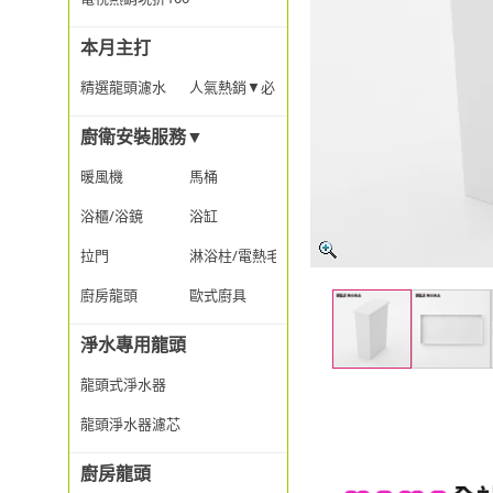
本月主打
精選龍頭濾水▼6折up
人氣熱銷▼必買清單
廚衛安裝服務▼
暖風機
馬桶
浴櫃/浴鏡
浴缸
拉門
淋浴柱/電熱毛巾桿
廚房龍頭
歐式廚具
淨水專用龍頭
龍頭式淨水器
龍頭淨水器濾芯
廚房龍頭