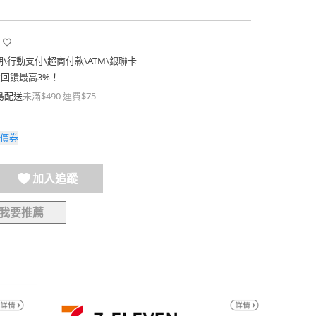
期
\
行動支付
\
超商付款
\
ATM
\
銀聯卡
費回饋最高3%！
島配送
未滿$490 運費$75
價券
加入追蹤
我要推薦