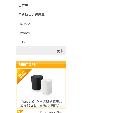
大巨光
日系時尚定規廚具
HOMAX
Dewbell
BOSS
更多
熱銷TOP5
【KINYO】充電式智慧感應垃
圾桶16L(揮手感應/廚餘桶/收
納筒/彈蓋垃圾筒/有蓋垃圾桶
2