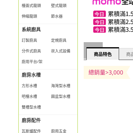
檯面式龍頭
壁式龍頭
伸縮龍頭
節水器
系統廚具
訂製廚具
定規廚具
分件式廚具
崁入式設備
商品特色
商品
廚用平台/架
總銷量>3,000
廚房水槽
方形水槽
海灣型水槽
吧檯水槽
圓盆型水槽
雙槽型水槽
廚房配件
瓦斯爐配件
廚用五金