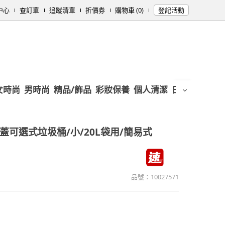
中心
查訂單
追蹤清單
折價券
購物車 (0)
登記活動
女時尚
男時尚
精品/飾品
彩妝保養
個人清潔
日用/紙品
母
上蓋可選式垃圾桶/小/20L袋用/簡易式
品號：
10027571