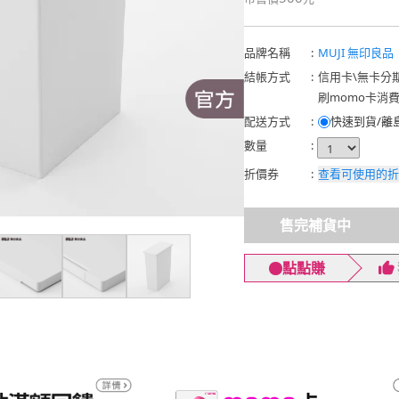
品牌名稱
:
MUJI 無印良品
結帳方式
:
信用卡
\
無卡分
刷momo卡消
配送方式
:
快速到貨/離
數量
:
折價券
:
查看可使用的折
售完補貨中
點點賺