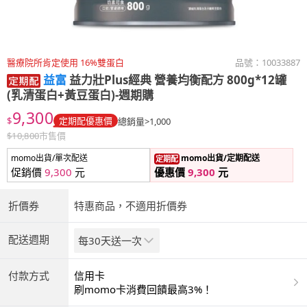
醫療院所肯定使用 16%雙蛋白
品號：
10033887
益富
益力壯Plus經典 營養均衡配方 800g*12罐
(乳清蛋白+黃豆蛋白)-週期購
9,300
$
定期配優惠價
總銷量>1,000
$
10,800
市售價
momo出貨/單次配送
momo出貨/定期配送
定期配
促銷價
9,300
元
優惠價
9,300
元
折價券
特惠商品，不適用折價券
配送週期
每30天送一次
付款方式
信用卡
刷momo卡消費回饋最高3%！