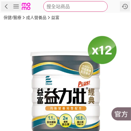
搜全站商品
商品
評價
詳情
規格
推薦
保健/醫療
成人營養品
益富