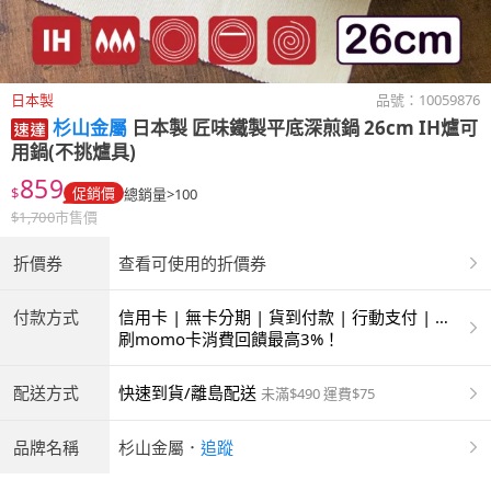
日本製
品號：
10059876
杉山金屬
日本製 匠味鐵製平底深煎鍋 26cm IH爐可
用鍋(不挑爐具)
859
$
促銷價
總銷量>100
$
1,700
市售價
折價券
查看可使用的折價券
付款方式
信用卡 | 無卡分期 | 貨到付款 | 行動支付 | 超
商付款 | ATM | 銀聯卡
刷momo卡消費回饋最高3%！
配送方式
快速到貨/離島配送
未滿$490 運費$75
品牌名稱
杉山金屬
．
追蹤