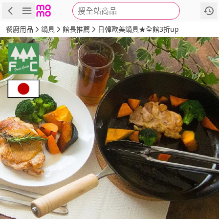
搜全站商品
商品
評價
詳情
規格
推薦
餐廚用品
鍋具
館長推薦
日韓歐美鍋具★全館3折up