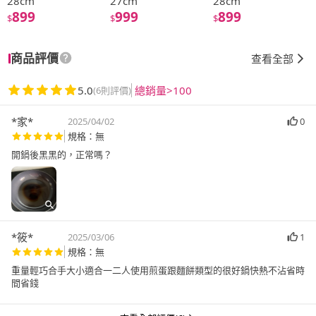
28cm
27cm
28cm
899
999
899
$
$
$
商品評價
查看全部
5.0
總銷量>100
(6則評價)
*家*
2025/04/02
0
規格：無
開鍋後黑黑的，正常嗎？
*筱*
2025/03/06
1
規格：無
重量輕巧合手大小適合一二人使用煎蛋跟麵餅類型的很好鍋快熱不沾省時
間省錢