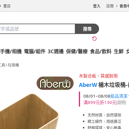
書店
登入
註冊
會員
搜尋
手機/相機
電腦/組件
3C週邊
保健/醫療
食品/飲料
生鮮
工具
\
垃圾桶
木製合板、質感耐用
AberW
楊木垃圾桶-長
08/01~08/08
紙品清潔▼
滿899元折130元
(說明)
天然材質、自然環保
精工細作、用途廣泛
舒服環境、安心無毒