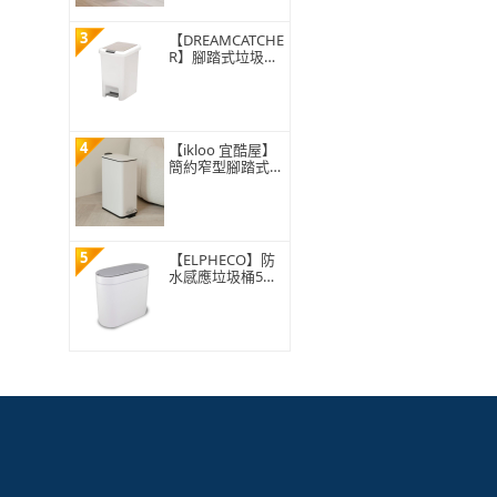
3
【DREAMCATCHE
R】腳踏式垃圾桶
15L(垃圾桶 垃圾
筒 帶蓋垃圾桶 掀
蓋垃圾桶 踩踏垃
圾桶 廁所廚房)
4
【ikloo 宜酷屋】
簡約窄型腳踏式垃
圾桶 加高款15L
(緩降功能 附提把
輕奢簡約)
5
【ELPHECO】防
水感應垃圾桶5公
升 ELPH5711(窄
身設計/小容量/小
空間適用)