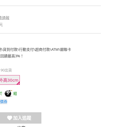
貴通報
元
期
\
貨到付款
\
行動支付
\
超商付款
\
ATM
\
銀聯卡
費回饋最高3%！
190出貨
*外高30cm
於
組
5
價券
加入追蹤