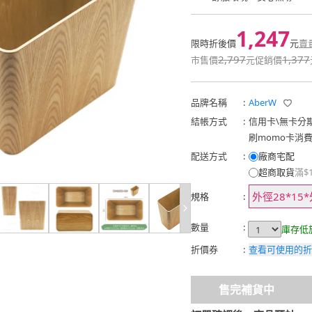
1,247
限時折後價
元
賣
2,797
1,377
市售價
元
促銷價
品牌名稱
:
AberW
結帳方式
:
信用卡
\
無卡分
刷momo卡消
配送方式
:
廠商宅配
超商取貨
滿$
外徑28*15
規格
:
數量
:
庫存低
折價券
:
查看可使用的折
售完補貨中