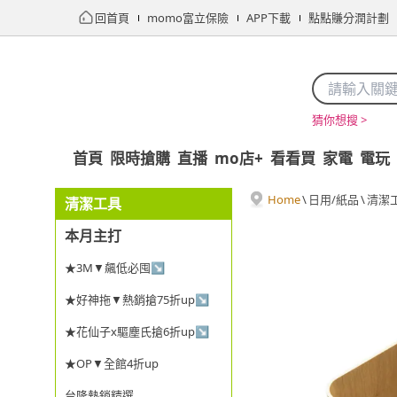
回首頁
momo富立保險
APP下載
點點賺分潤計劃
猜你想搜 >
首頁
限時搶購
直播
mo店+
看看買
家電
電玩
Home
\
日用/紙品
\
清潔
清潔工具
本月主打
★3M▼飆低必囤↘
★好神拖▼熱銷搶75折up↘
★花仙子x驅塵氏搶6折up↘
★OP▼全館4折up
台隆熱銷精選