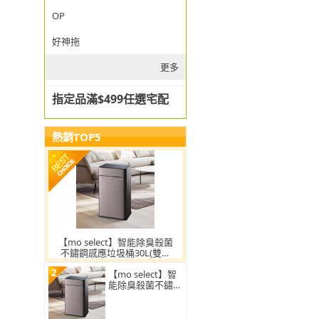
OP
好神拖
更多
指定品滿$499任選宅配
熱銷TOP5
【mo select】智能除臭殺菌
不鏽鋼感應垃圾桶30L(雙開
蓋/大容量/附充電電池/mo選)
2
【mo select】智
能除臭殺菌不鏽鋼
感應垃圾桶30L(雙
開蓋/大容量/附充
電電池)