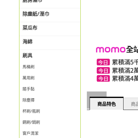
廚房濕巾
除塵紙/溼巾
菜瓜布
海綿
刷具
馬桶刷
萬用刷
隨手黏
除塵撢
商品特色
商品
杯刷/瓶刷
鋼刷/鍋刷
窗戶清潔