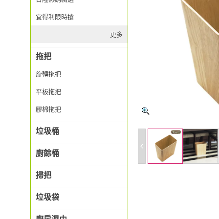
宜得利限時搶
更多
拖把
旋轉拖把
平板拖把
膠棉拖把
垃圾桶
廚餘桶
掃把
垃圾袋