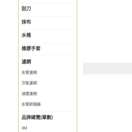
刮刀
抹布
水桶
橡膠手套
濾網
水管濾網
冷氣濾網
油煙濾網
水管疏通器
品牌總覽(筆劃)
3M