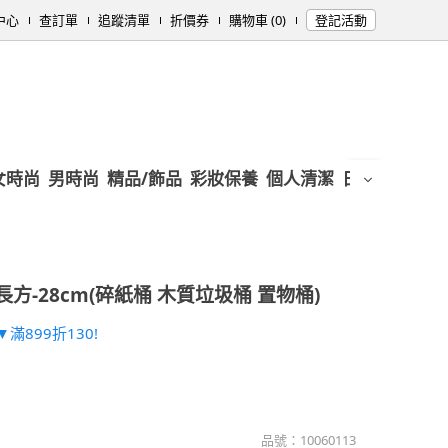
中心
查訂單
追蹤清單
折價券
購物車 (0)
登記活動
女時尚
男時尚
精品/飾品
彩妝保養
個人清潔
日用/紙品
母
方-28cm(碎紙桶 木質垃圾桶 置物桶)
滿899折130!
品號：
10060113