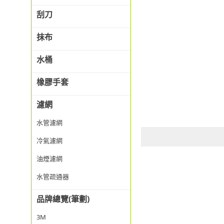
刮刀
抹布
水桶
橡膠手套
濾網
水管濾網
冷氣濾網
油煙濾網
水管疏通器
品牌總覽(筆劃)
3M