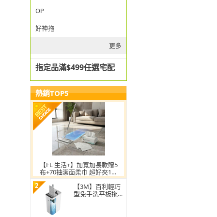
OP
好神拖
更多
指定品滿$499任選宅配
熱銷TOP5
【FL 生活+】加寬加長款贈5
布+70抽潔面柔巾 超好夾1秒
換布洗臉巾環保拖把
2
【3M】百利輕巧
型免手洗平板拖把
刮水桶(1桿1桶3吸
水布)