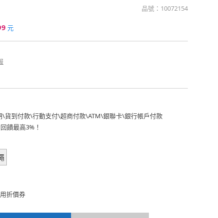
品號：
10072154
99
元
報
期
\
貨到付款
\
行動支付
\
超商付款
\
ATM
\
銀聯卡
\
銀行帳戶付款
費回饋最高3%！
繩
用折價券