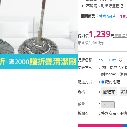
不鏽鋼、海綿舒適握把
10
相關商品：
替換布4片
1,239
促銷價
元
賣貴通
1,669
市售價
元
品牌名稱
:
VICTORY
結帳方式
:
信用卡
\
無卡分
刷momo卡消
配送方式
:
廠商宅配
纖維布
紗
規格
:
數量
:
折價券
:
特惠商品，不適