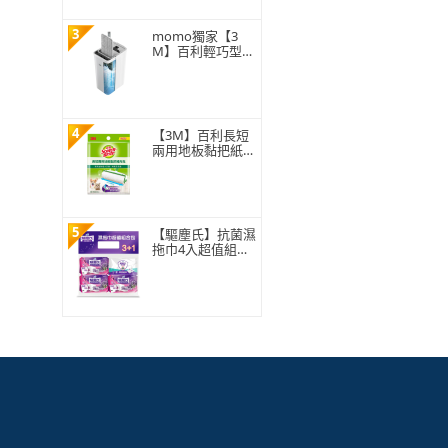
3
momo獨家【3
M】百利輕巧型免
手洗平板拖把刮水
桶(1桿1桶3吸水
布)
4
【3M】百利長短
兩用地板黏把紙捲
補充包150張
5
【驅塵氏】抗菌濕
拖巾4入超值組合
包