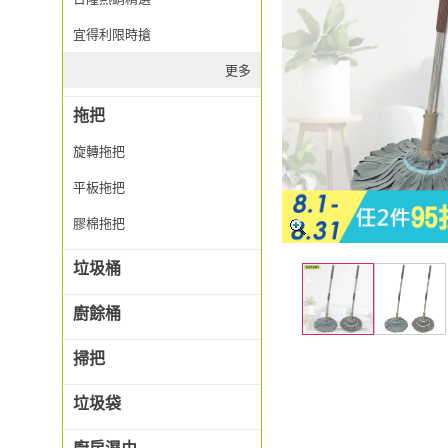
宜得利限時搶
更多
拖把
旋轉拖把
平板拖把
膠棉拖把
垃圾桶
廚餘桶
掃把
垃圾袋