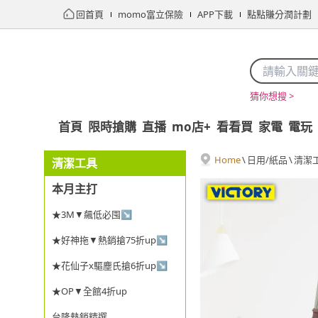
回首頁
momo富立保險
APP下載
點點賺分潤計劃
猜你想搜 >
首頁
限時搶購
直播
mo店+
看看買
家電
電玩
Home
\
日用/紙品
\
清潔
清潔工具
本月主打
★3M▼飆低必囤↘
★好神拖▼熱銷搶75折up↘
★花仙子x驅塵氏搶6折up↘
★OP▼全館4折up
台隆熱銷精選