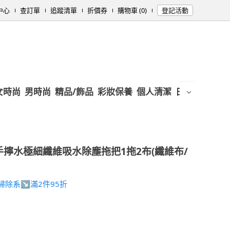
中心
查訂單
追蹤清單
折價券
購物車 (0)
登記活動
女時尚
男時尚
精品/飾品
彩妝保養
個人清潔
日用/紙品
母
擰水極細纖維吸水除塵拖把1拖2布(纖維布/
RY掃除系↘滿2件95折