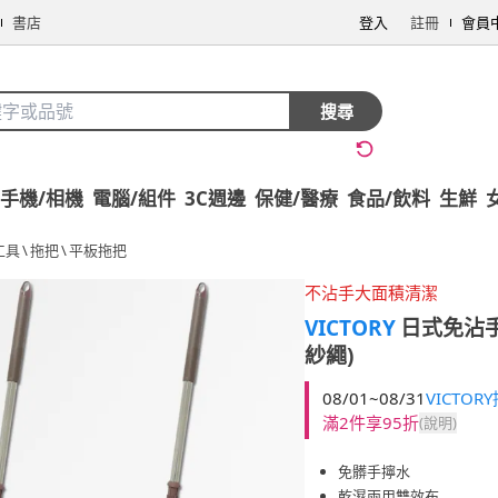
書店
登入
註冊
會員
搜尋
手機/相機
電腦/組件
3C週邊
保健/醫療
食品/飲料
生鮮
工具
\
拖把
\
平板拖把
不沾手大面積清潔
VICTORY
日式免沾手
紗繩)
08/01~08/31
VICTO
滿2件享95折
(說明)
免髒手擰水
乾濕兩用雙效布