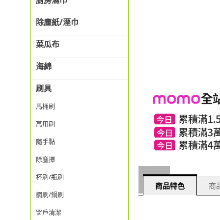
廚房濕巾
除塵紙/溼巾
菜瓜布
海綿
刷具
馬桶刷
萬用刷
隨手黏
除塵撢
杯刷/瓶刷
商品特色
商品
鋼刷/鍋刷
窗戶清潔