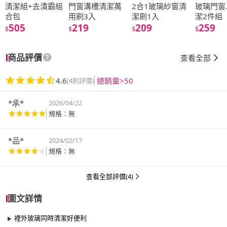
清潔組+去漬霸組
門窗溝槽清潔萬
2合1玻璃紗窗清
玻璃門窗
合包
用刷3入
潔刷1入
潔2件組
505
219
209
259
$
$
$
$
商品評價
查看全部
4.6
總銷量>50
(4則評價)
*承*
2026/04/22
規格：無
*品*
2024/02/17
規格：無
查看全部評價(4)
圖文詳情
裡外玻璃同時清潔好便利