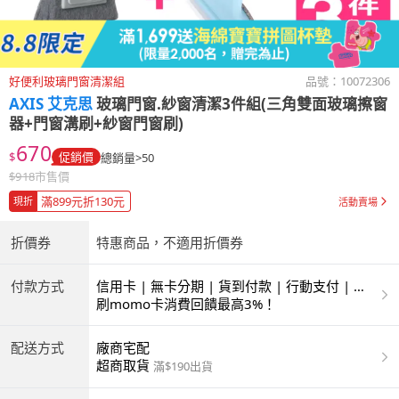
好便利玻璃門窗清潔組
品號：
10072306
AXIS 艾克思
玻璃門窗.紗窗清潔3件組(三角雙面玻璃擦窗
器+門窗溝刷+紗窗門窗刷)
670
$
促銷價
總銷量>50
$
918
市售價
滿899元折130元
現折
活動賣場
折價券
特惠商品，不適用折價券
付款方式
信用卡 | 無卡分期 | 貨到付款 | 行動支付 | 超
商付款 | ATM | 銀聯卡
刷momo卡消費回饋最高3%！
配送方式
廠商宅配
超商取貨
滿$190出貨