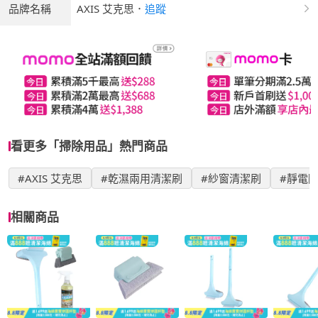
品牌名稱
AXIS 艾克思
．
追蹤
看更多「掃除用品」熱門商品
#AXIS 艾克思
#乾濕兩用清潔刷
#紗窗清潔刷
#靜電
相關商品