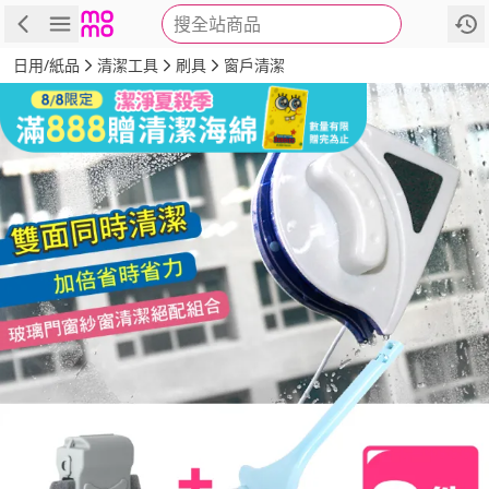
搜全站商品
商品
評價
詳情
規格
推薦
日用/紙品
清潔工具
刷具
窗戶清潔