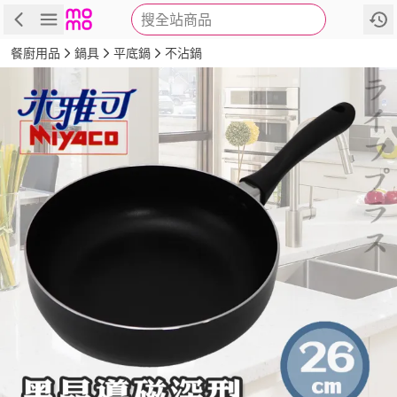
搜全站商品
商品
評價
詳情
規格
推薦
餐廚用品
鍋具
平底鍋
不沾鍋