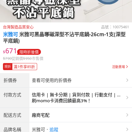
台灣製造品質安心
品號：
10075461
米雅可
米雅可黑晶導磁深型不沾平底鍋-26cm-1支(深型
平底鍋)
671
$
限時折後價
$
790
促銷價
$
950
市售價
滿1件享85折
現折
活動賣場
折價券
查看可使用的折價券
付款方式
信用卡 | 無卡分期 | 貨到付款 | 行動支付 | 超
商付款 | ATM | 銀聯卡
刷momo卡消費回饋最高3%！
配送方式
廠商宅配
品牌名稱
米雅可
．
追蹤