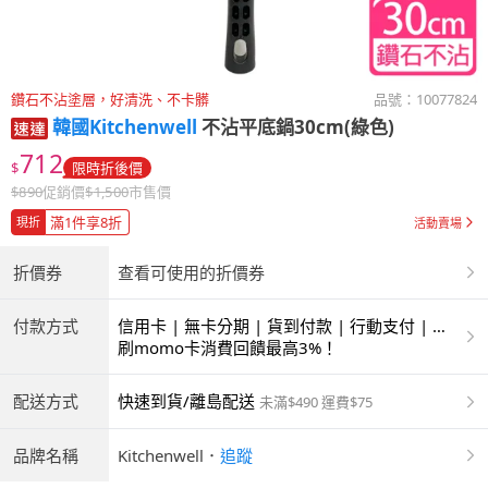
鑽石不沾塗層，好清洗、不卡髒
品號：
10077824
韓國Kitchenwell
不沾平底鍋30cm(綠色)
712
$
限時折後價
$
890
促銷價
$
1,500
市售價
滿1件享8折
現折
活動賣場
折價券
查看可使用的折價券
付款方式
信用卡 | 無卡分期 | 貨到付款 | 行動支付 | 超
商付款 | ATM | 銀聯卡
刷momo卡消費回饋最高3%！
配送方式
快速到貨/離島配送
未滿$490 運費$75
品牌名稱
Kitchenwell
．
追蹤