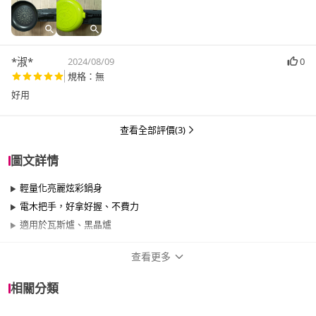
*淑*
2024/08/09
0
規格：無
好用
查看全部評價(3)
圖文詳情
輕量化亮麗炫彩鍋身
電木把手，好拿好握、不費力
適用於瓦斯爐、黑晶爐
查看更多
商品規格
相關分類
品牌名稱
Kitchenwell