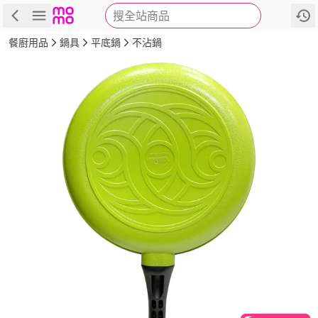
搜全站商品
商品
評價
詳情
規格
推薦
餐廚用品
鍋具
平底鍋
不沾鍋