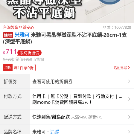
台灣製造品質安心
品號：
10077828
米雅可
米雅可黑晶導磁深型不沾平底鍋-26cm-1支
(深型平底鍋)
711
$
限時折後價
$
790
促銷價
$
950
市售價
滿1件享9折
現折
活動賣場
折價券
查看可使用的折價券
付款方式
信用卡 | 無卡分期 | 貨到付款 | 行動支付 | 超
商付款 | ATM | 銀聯卡
刷momo卡消費回饋最高3%！
配送方式
快速到貨/離島配送
未滿$490 運費$75
品牌名稱
米雅可
．
追蹤