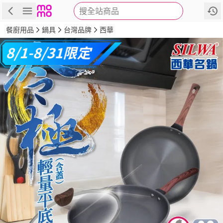
搜全站商品
商品
評價
詳情
規格
推薦
餐廚用品
鍋具
台灣品牌
西華