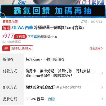
滿額再加贈
品號：
10077831
SILWA 西華
冷極輕量平底鍋32cm(含蓋)
977
$
促銷價
(下單再折)
總銷量>100
$
2,480
市售價
滿888元折88元
現折
活動賣場
折價券
特惠商品，不適用折價券
付款方式
信用卡 | 無卡分期 | 貨到付款 | 行動支付 | 超
商付款 | ATM | 銀聯卡
刷momo卡消費回饋最高3%！
配送方式
快速到貨/離島配送
未滿$490 運費$75
品牌名稱
SILWA 西華
．
追蹤