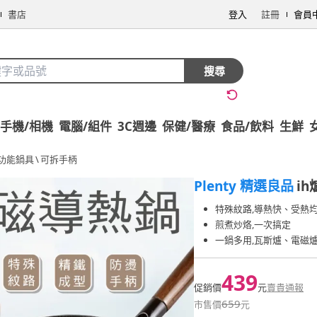
書店
登入
註冊
會員
搜尋
手機/相機
電腦/組件
3C週邊
保健/醫療
食品/飲料
生鮮
功能鍋具
\
可拆手柄
Plenty 精選良品
i
特殊紋路,導熱快、受熱
煎煮炒烙,一次搞定
一鍋多用,瓦斯爐、電磁
439
促銷價
元
賣貴通報
659
市售價
元