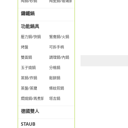
陶鍋/砂鍋
陶瓷鍋/玻璃鍋/透明鍋
鑄鐵鍋
功能鍋具
壓力鍋/快鍋
鴛鴦鍋/火鍋
烤盤
可拆手柄
雙面鍋
調理鍋/內鍋
玉子燒鍋
分格鍋
蒸鍋/炸鍋
鬆餅鍋
蒸盤/蒸籠
條紋煎鍋
燜燒鍋/再煮鍋
塔吉鍋
德國雙人
STAUB