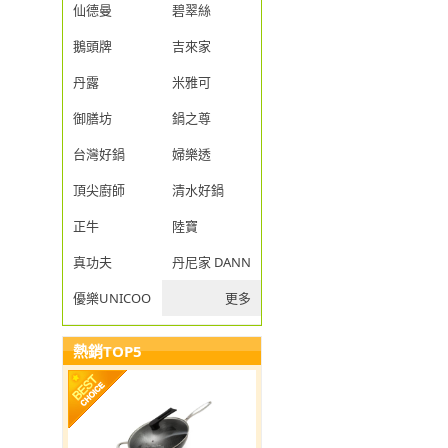
仙德曼
碧翠絲
鵝頭牌
吉來家
丹露
米雅可
御膳坊
鍋之尊
台灣好鍋
婦樂透
頂尖廚師
清水好鍋
正牛
陸寶
真功夫
丹尼家 DANNY JIA
優樂UNICOOK
更多
熱銷TOP5