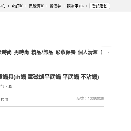
中心
查訂單
追蹤清單
折價券
購物車 (0)
登記活動
女時尚
男時尚
精品/飾品
彩妝保養
個人清潔
日用/紙品
母
h爐鍋具(ih鍋 電磁爐平底鍋 平底鍋 不沾鍋)
均勻、易
品號：
10093039
爐通用