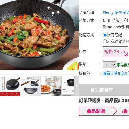
品牌名稱
:
Plenty 精選良
結帳方式
:
信用卡
\
無卡分
刷momo卡消
配送方式
:
廠商宅配
超商取貨
滿$
鍋徑 28 cm
尺寸
:
數量
:
庫存低
折價券
:
查看可使用的折
售完補貨中
訂單確認後，商品預計2026
點點賺