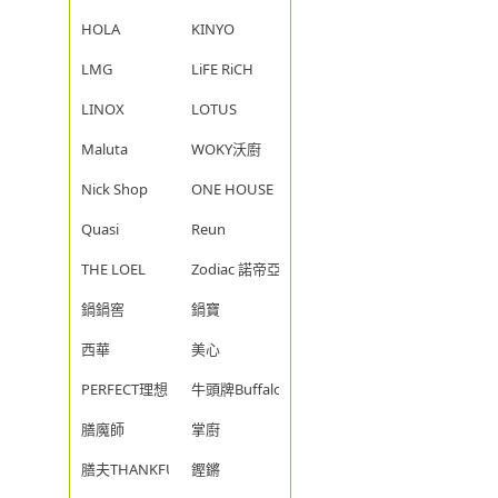
HOLA
KINYO
LMG
LiFE RiCH
LINOX
LOTUS
Maluta
WOKY沃廚
Nick Shop
ONE HOUSE
Quasi
Reun
THE LOEL
Zodiac 諾帝亞
鍋鍋窖
鍋寶
西華
美心
PERFECT理想
牛頭牌Buffalo
膳魔師
掌廚
膳夫THANKFUL
鏗鏘