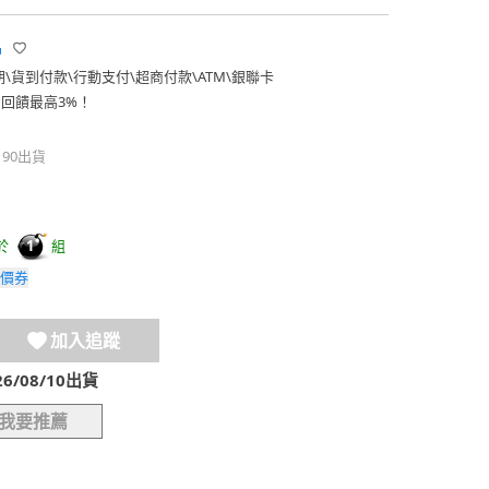
品
期
\
貨到付款
\
行動支付
\
超商付款
\
ATM
\
銀聯卡
費回饋最高3%！
190出貨
於
組
1
價券
加入追蹤
/08/10出貨
我要推薦