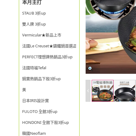
本月主打
STAUB 3折up
雙人牌 3折up
Vermicular★新品上市
法國Le Creuset★鑄鐵鍋首選品牌
PERFECT理想牌熱銷品3折up
法國特福Tefal
鍋寶熱銷品下殺3折up
美
日本IRIS設計賞
FULOTO 全館3折up
HONDONI 全館下殺3折up
韓國Neoflam