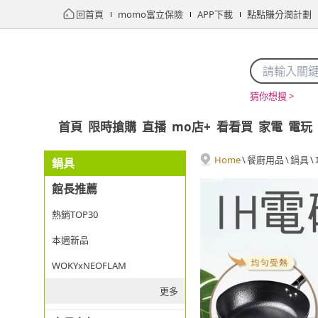
回首頁
momo富立保險
APP下載
點點賺分潤計劃
猜你想搜 >
首頁
限時搶購
直播
mo店+
看看買
家電
電玩
Home
\
餐廚用品
\
鍋具
\
鍋具
館長推薦
熱銷TOP30
本週新品
WOKYxNEOFLAM
更多