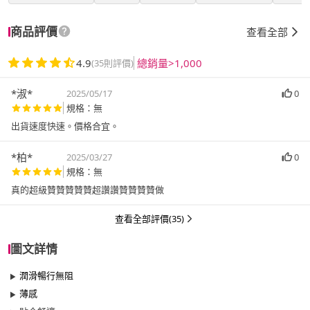
商品評價
查看全部
4.9
總銷量>1,000
(35則評價)
*淑*
2025/05/17
0
規格：無
出貨速度快速。價格合宜。
*柏*
2025/03/27
0
規格：無
真的超級贊贊贊贊贊超讚讚贊贊贊贊做
查看全部評價(35)
圖文詳情
潤滑暢行無阻
薄感