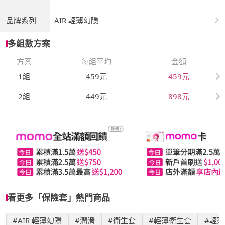
品牌系列
AIR 輕薄幻隱
多組數方案
方案
每組平均
金額
1組
459元
459元
2組
449元
898元
看更多「保險套」熱門商品
#AIR 輕薄幻隱
#潤滑
#衛生套
#輕薄衛生套
#輕