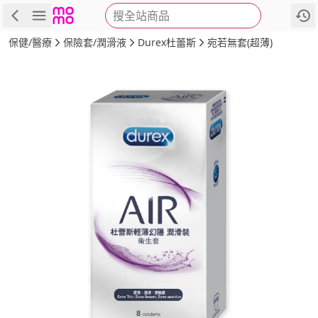
搜全站商品
商品
評價
詳情
規格
推薦
保健/醫療
保險套/潤滑液
Durex杜蕾斯
宛若無套(超薄)