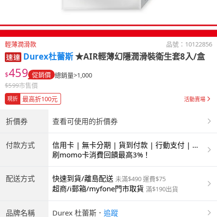
輕薄潤滑款
品號：
10122856
Durex杜蕾斯
★AIR輕薄幻隱潤滑裝衛生套8入/盒
459
$
促銷價
總銷量>1,000
$
599
市售價
最高折100元
現折
活動賣場
折價券
查看可使用的折價券
付款方式
信用卡 | 無卡分期 | 貨到付款 | 行動支付 | 超
商付款 | ATM | 銀聯卡
刷momo卡消費回饋最高3%！
配送方式
快速到貨/離島配送
未滿$490 運費$75
超商/i郵箱/myfone門市取貨
滿$190出貨
品牌名稱
Durex 杜蕾斯
．
追蹤