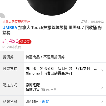
加拿大居家現代設計
品號：
10130502
UMBRA
加拿大 Touch搖擺蓋垃圾桶 墨黑6L / 回收桶 廚
餘桶
1,450
$
促銷價
$
1,790
市售價
折價券
特惠商品，不適用折價券
付款方式
信用卡 | 無卡分期 | 貨到付款 | 行動支付 | 超
商付款 | ATM | 銀聯卡
刷momo卡消費回饋最高3%！
配送方式
廠商宅配
超商取貨
滿$190出貨
品牌名稱
UMBRA
．
追蹤