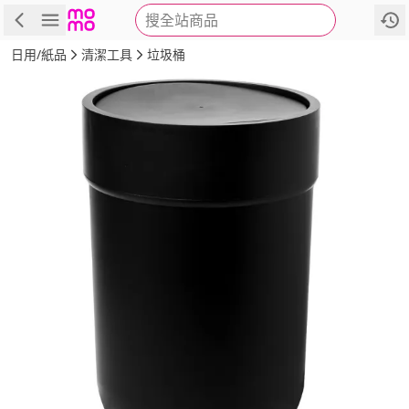
搜全站商品
商品
評價
詳情
規格
推薦
日用/紙品
清潔工具
垃圾桶