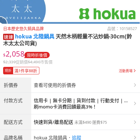
日本歷史悠久鍋具品牌
品號：
10158527
hokua 北陸鍋具
天然木柄輕量不沾炒鍋-30cm(鈴
木太太公司貨)
2,058
$
限時折後價
$
2,339
促銷價
$
4,490
市售價
滿1件享88折
現折
活動賣場
折價券
查看可使用的折價券
付款方式
信用卡 | 無卡分期 | 貨到付款 | 行動支付 | 超
商付款 | ATM | 銀聯卡
刷momo卡消費回饋最高3%！
配送方式
快速到貨/離島配送
未滿$490 運費$75
品牌名稱
hokua 北陸鍋具
．
追蹤