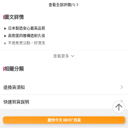
查看全部評價(1)
圖文詳情
日本製造安心最高品質
高密度四層構造耐久佳
不易焦黑沾黏，好清洗
查看更多
商品規格
相關分類
品牌名稱
hokua 北陸鍋具
退換貨須知
尺寸
30cm~34cm
材質
其他合金
快速到貨說明
適用於
瓦斯爐
最快今天 08/07 到貨