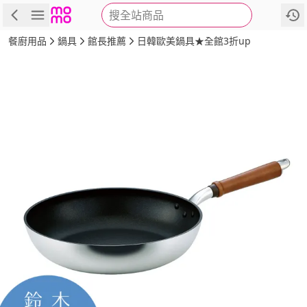
搜全站商品
商品
評價
詳情
規格
推薦
餐廚用品
鍋具
館長推薦
日韓歐美鍋具★全館3折up