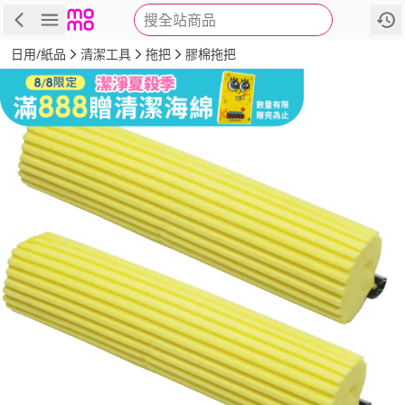
搜全站商品
商品
評價
詳情
規格
推薦
日用/紙品
清潔工具
拖把
膠棉拖把