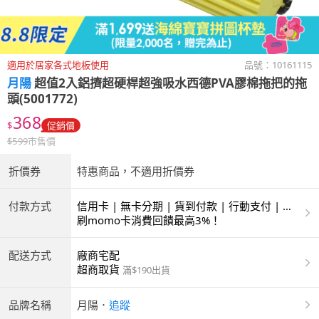
適用於居家各式地板使用
品號：
10161115
月陽
超值2入鋁擠超硬桿超強吸水西德PVA膠棉拖把的拖
頭(5001772)
368
$
促銷價
$
599
市售價
折價券
特惠商品，不適用折價券
付款方式
信用卡 | 無卡分期 | 貨到付款 | 行動支付 | 超
商付款 | ATM | 銀聯卡
刷momo卡消費回饋最高3%！
配送方式
廠商宅配
超商取貨
滿$190出貨
品牌名稱
月陽
．
追蹤