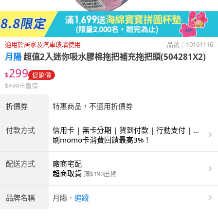
適用於居家及汽車玻璃使用
品號：
10161116
月陽
超值2入迷你吸水膠棉拖把補充拖把頭(504281X2)
299
$
促銷價
$
499
市售價
折價券
特惠商品，不適用折價券
付款方式
信用卡 | 無卡分期 | 貨到付款 | 行動支付 | 超
商付款 | ATM | 銀聯卡
刷momo卡消費回饋最高3%！
配送方式
廠商宅配
超商取貨
滿$190出貨
品牌名稱
月陽
．
追蹤