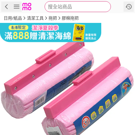
搜全站商品
商品
評價
詳情
規格
推薦
日用/紙品
清潔工具
拖把
膠棉拖把