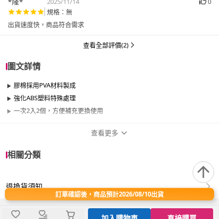
*隆*
2025/11/14
0
規格：無
出貨速度快，商品符合需求
查看全部評價(2)
圖文詳情
膠棉採用PVA材料製成
強化ABS塑料特殊處理
一次2入2個，方便補充更換使用
查看更多
商品規格
相關分類
品牌名稱
月陽
退換貨須知
適用於
臥室、客廳、浴室、廚房、陽台、餐廳、室
訂單確認後，商品預計2026/08/10出貨
內、室外、玄關
加入購物車
直接購買