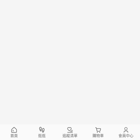
首頁
逛逛
追蹤清單
購物車
會員中心