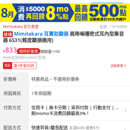
Mimitakata 官方直營
品號：
10194495
Mimitakara 耳寶助聽器
高降噪隱密式耳內型集音
器 6S31(輕度聽損適用)
833
$
限時折後價
總銷量>100
$
980
促銷價
$
1,480
市售價
滿1件享85折
現折
活動賣場
折價券
特惠商品，不適用折價券
保固資訊
1年保固期
付款方式
信用卡 | 無卡分期 | 貨到付款 | 行動支付 | 超
商付款 | ATM | 銀聯卡
刷momo卡消費回饋最高3%！
配送方式
快速到貨/離島配送
未滿$490 運費$75