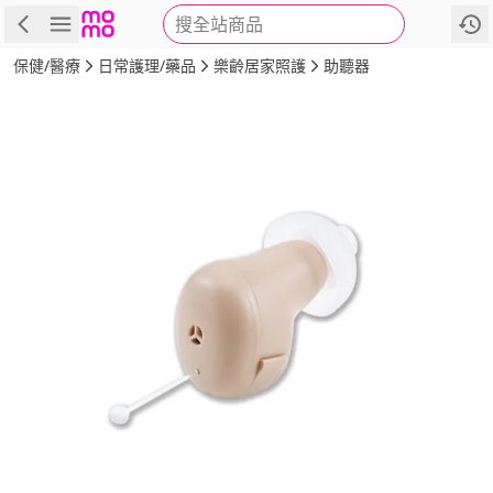
搜全站商品
商品
評價
詳情
規格
推薦
保健/醫療
日常護理/藥品
樂齡居家照護
助聽器