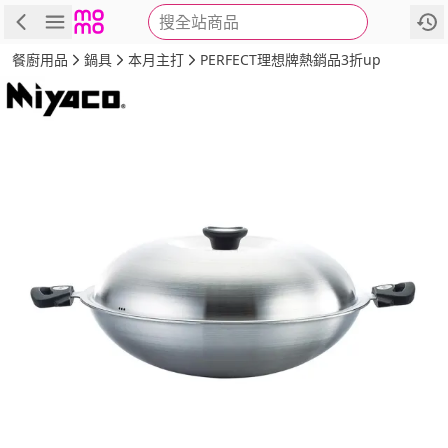
搜全站商品
商品
評價
詳情
規格
推薦
餐廚用品
鍋具
本月主打
PERFECT理想牌熱銷品3折up