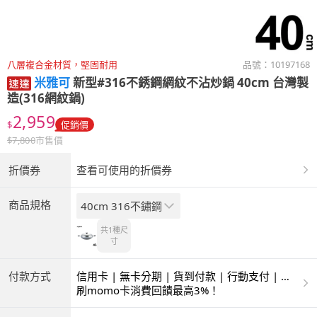
八層複合金材質，堅固耐用
品號：
10197168
米雅可
新型#316不銹鋼網紋不沾炒鍋 40cm 台灣製
造(316網紋鍋)
2,959
$
促銷價
$
7,800
市售價
折價券
查看可使用的折價券
商品規格
40cm 316不鏽鋼
共1種
尺
寸
付款方式
信用卡 | 無卡分期 | 貨到付款 | 行動支付 | 超
商付款 | ATM | 銀聯卡
刷momo卡消費回饋最高3%！