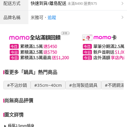
配送方式
快速到貨/離島配送
未滿$490 運費$75
品牌名稱
米雅可
．
追蹤
看更多「鍋具」熱門商品
#不沾炒鍋
#35cm~40cm
#台灣製造鍋具
#不銹鋼湯
尚無商品評價
圖文詳情
極厚2.5mm鍋身