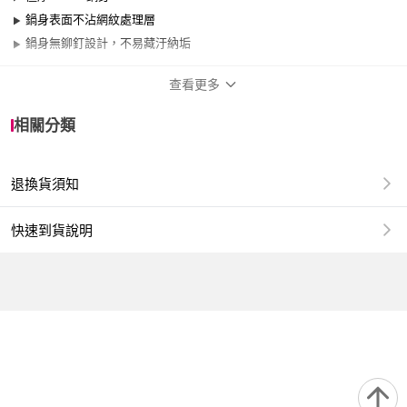
鍋身表面不沾網紋處理層
鍋身無鉚釘設計，不易藏汙納垢
查看更多
商品規格
相關分類
品牌名稱
米雅可
退換貨須知
尺寸
35cm~40cm
材質
316不鏽鋼
快速到貨說明
適用於
瓦斯爐、電陶爐、黑晶爐、滷素爐、卡式爐
款式
附鍋蓋、雙耳
形狀
圓形
包裝組合
1鍋