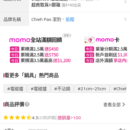
超商取貨/i郵箱
滿$190出貨
品牌名稱
Chieh Pao 潔豹
．
追蹤
看更多「鍋具」熱門商品
#電磁爐
#電磁爐
#不沾鍋
#21cm~25cm
#Chieh
商品評價
查看全部
4.5
總銷量>100
(22則評價)