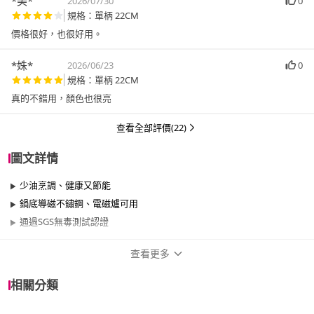
*美*
2026/07/30
0
規格：單柄 22CM
價格很好，也很好用。
*姝*
2026/06/23
0
規格：單柄 22CM
真的不錯用，顏色也很亮
查看全部評價(22)
圖文詳情
少油烹調、健康又節能
鍋底導磁不鏽鋼、電磁爐可用
通過SGS無毒測試認證
查看更多
商品規格
相關分類
品牌名稱
Chieh Pao 潔豹