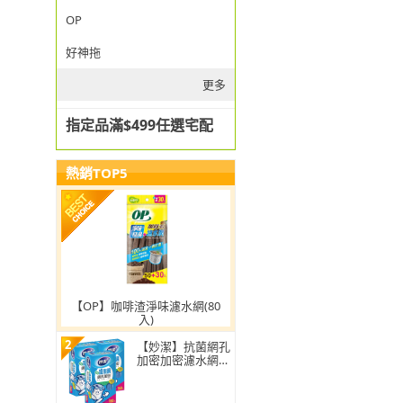
OP
好神拖
更多
指定品滿$499任選宅配
熱銷TOP5
【OP】咖啡渣淨味濾水網(80
入)
2
【妙潔】抗菌網孔
加密加密濾水網-
超值3入組(160枚/
盒)