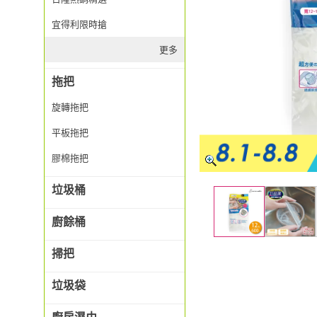
宜得利限時搶
更多
拖把
旋轉拖把
平板拖把
膠棉拖把
垃圾桶
廚餘桶
掃把
垃圾袋