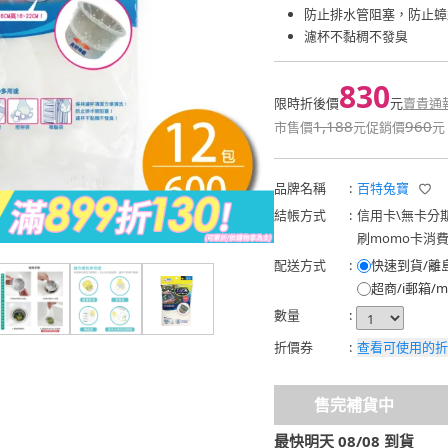
防止排水管阻塞，防止蟑
濾杯不黏稠不發臭
830
限時折後價
元
賣貴通
1,188
960
市售價
元
促銷價
元
品牌名稱
:
百特兔寶
結帳方式
:
信用卡
\
無卡分
刷momo卡消
配送方式
:
快速到貨/離
超商/i郵箱/m
數量
:
折價券
:
查看可使用的折
售完補貨中
最快明天 08/08 到貨