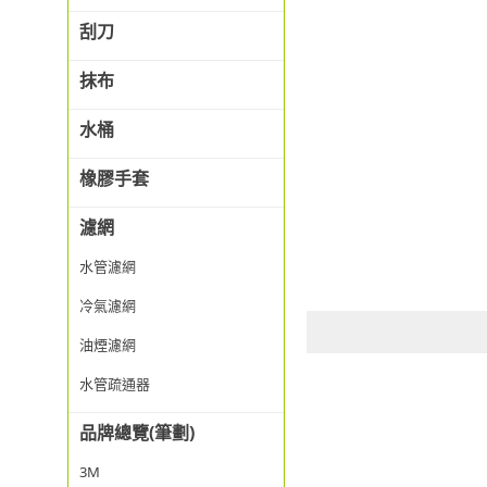
刮刀
抹布
水桶
橡膠手套
濾網
水管濾網
冷氣濾網
油煙濾網
水管疏通器
品牌總覽(筆劃)
3M