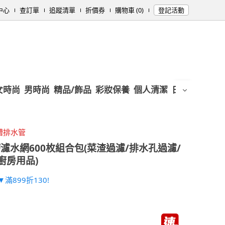
中心
查訂單
追蹤清單
折價券
購物車 (0)
登記活動
女時尚
男時尚
精品/飾品
彩妝保養
個人清潔
日用/紙品
母
槽排水管
濾水網600枚組合包(菜渣過濾/排水孔過濾/
廚房用品)
滿899折130!