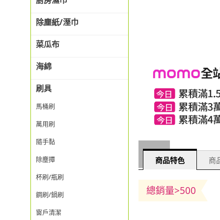
廚房濕巾
除塵紙/溼巾
菜瓜布
海綿
刷具
馬桶刷
萬用刷
隨手黏
除塵撢
商品特色
商品
杯刷/瓶刷
總銷量>500
鋼刷/鍋刷
窗戶清潔