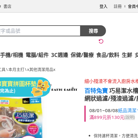
書店
登入
註冊
會員
搜尋
手機/相機
電腦/組件
3C週邊
保健/醫療
食品/飲料
生鮮
工具
\
本月主打
\
x其他清潔用品x
細小殘渣不會流入廚房水
百特兔寶
巧易潔水槽
網狀過濾/殘渣過濾/
08/01~08/08
紙品清潔▼
滿899元折130元
(說明)
保持濾杯清潔，方便清洗