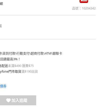
螂
品號：
10204342
報
期
\
貨到付款
\
行動支付
\
超商付款
\
ATM
\
銀聯卡
費回饋最高3%！
島配送
未滿$490 運費$75
yfone門市取貨
滿$190出貨
價券
加入追蹤