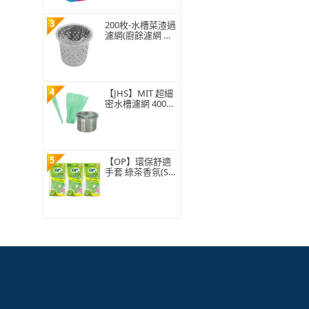
3
200枚-水槽菜渣過
濾網(廚餘濾網 菜
渣過濾 水槽過濾
網 水槽濾網)
4
【JHS】MIT 超細
密水槽濾網 400入
贈抽取盒 排水孔
濾網 廚房濾網 台
灣ISO工廠製造
5
【OP】環保舒適
手套 綠茶香氛(S/
M/L 1雙)