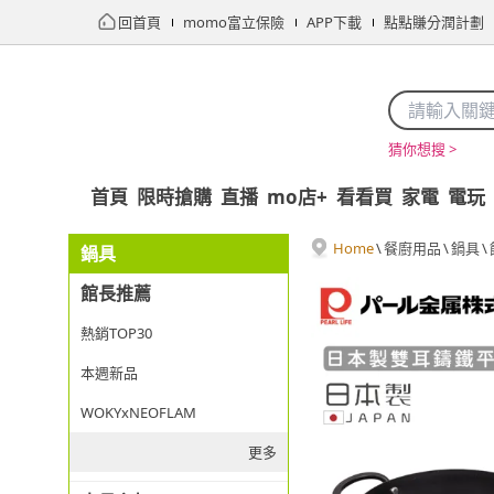
回首頁
momo富立保險
APP下載
點點賺分潤計劃
猜你想搜 >
首頁
限時搶購
直播
mo店+
看看買
家電
電玩
Home
\
餐廚用品
\
鍋具
\
鍋具
館長推薦
熱銷TOP30
本週新品
WOKYxNEOFLAM
更多