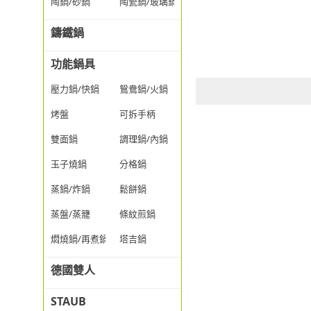
陶鍋/砂鍋
陶瓷鍋/玻璃鍋/透明鍋
鑄鐵鍋
功能鍋具
壓力鍋/快鍋
鴛鴦鍋/火鍋
烤盤
可拆手柄
雙面鍋
調理鍋/內鍋
玉子燒鍋
分格鍋
蒸鍋/炸鍋
鬆餅鍋
蒸盤/蒸籠
條紋煎鍋
燜燒鍋/再煮鍋
塔吉鍋
德國雙人
STAUB