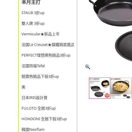
本月主打
STAUB 3折up
雙人牌 3折up
Vermicular★新品上市
法國Le Creuset★鑄鐵鍋首選品牌
PERFECT理想牌熱銷品3折up
法國特福Tefal
鍋寶熱銷品下殺3折up
美
日本IRIS設計賞
FULOTO 全館3折up
HONDONI 全館下殺3折up
韓國Neoflam