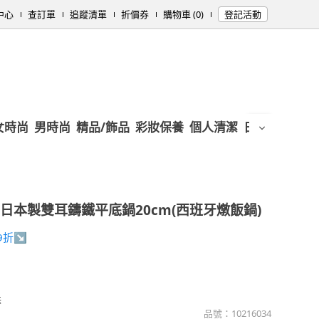
中心
查訂單
追蹤清單
折價券
購物車 (0)
登記活動
女時尚
男時尚
精品/飾品
彩妝保養
個人清潔
日用/紙品
母
日本製雙耳鑄鐵平底鍋20cm(西班牙燉飯鍋)
9折↘
味
品號：
10216034