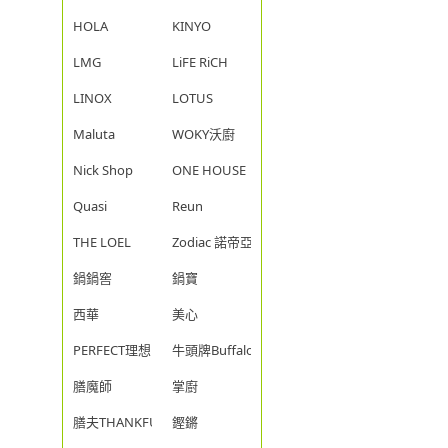
HOLA
KINYO
LMG
LiFE RiCH
LINOX
LOTUS
Maluta
WOKY沃廚
Nick Shop
ONE HOUSE
Quasi
Reun
THE LOEL
Zodiac 諾帝亞
鍋鍋窖
鍋寶
西華
美心
PERFECT理想
牛頭牌Buffalo
膳魔師
掌廚
膳夫THANKFUL
鏗鏘