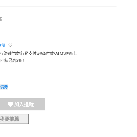
報
珠金屬
期
\
貨到付款
\
行動支付
\
超商付款
\
ATM
\
銀聯卡
費回饋最高3%！
價券
加入追蹤
我要推薦