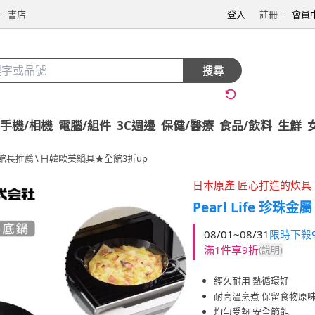
書店
登入
註冊
會員
搜尋
手機/相機
電腦/組件
3C週邊
保健/醫療
食品/飲料
生鮮
館長推薦
\
日韓歐美鍋具★全館3折up
日本原產 匠心打造的炊具
Pearl Life 珍珠金屬
08/01~08/31
限時下殺
滿1件享9折
(說明)
經久耐用 熱循環好
耐高溫烹煮 保留食物原
均勻受熱 安全節能