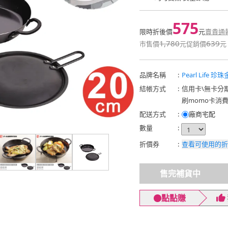
575
限時折後價
元
賣貴通
1,780
639
市售價
元
促銷價
元
品牌名稱
:
Pearl Life 珍
結帳方式
:
信用卡
\
無卡分
刷momo卡消
配送方式
:
廠商宅配
數量
:
折價券
:
查看可使用的折
售完補貨中
點點賺