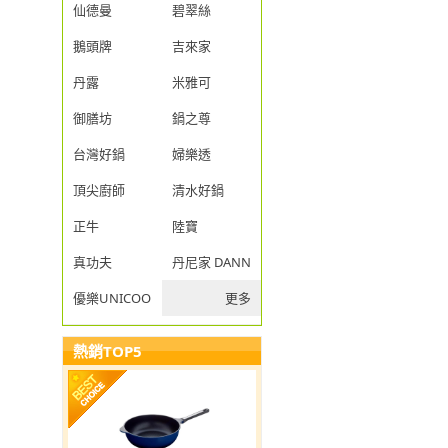
仙德曼
碧翠絲
鵝頭牌
吉來家
丹露
米雅可
御膳坊
鍋之尊
台灣好鍋
婦樂透
頂尖廚師
清水好鍋
正牛
陸寶
真功夫
丹尼家 DANNY JIA
優樂UNICOOK
更多
熱銷TOP5