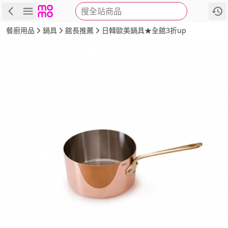
搜全站商品
商品
評價
詳情
規格
推薦
餐廚用品
鍋具
館長推薦
日韓歐美鍋具★全館3折up