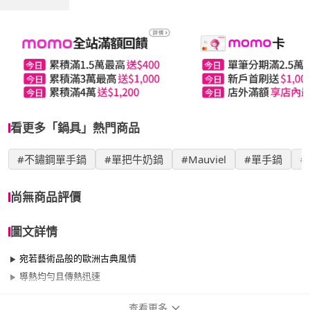
看更多「鍋具」熱門商品
#不鏽鋼單手鍋
#單把牛奶鍋
#Mauviel
#單手鍋
#
尚無商品評價
圖文詳情
宛若藝術品般的歐洲古典風情
導熱均勻且傳熱迅速
查看更多