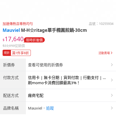
加速傳熱且導熱均勻
品號：
10255934
Mauviel
M-H☆ritage單手橢圓煎鍋-30cm
17,640
$
限時折後價
$
22,050
促銷價
滿1件享8折
現折
活動賣場
折價券
查看可使用的折價券
付款方式
信用卡 | 無卡分期 | 貨到付款 | 行動支付 | 銀
聯卡
刷momo卡消費回饋最高3%！
配送方式
廠商宅配
品牌名稱
Mauviel
．
追蹤