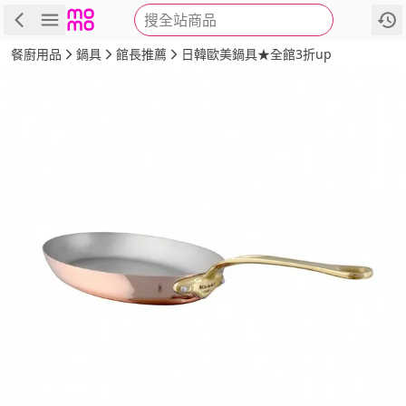
搜全站商品
商品
評價
詳情
規格
推薦
餐廚用品
鍋具
館長推薦
日韓歐美鍋具★全館3折up