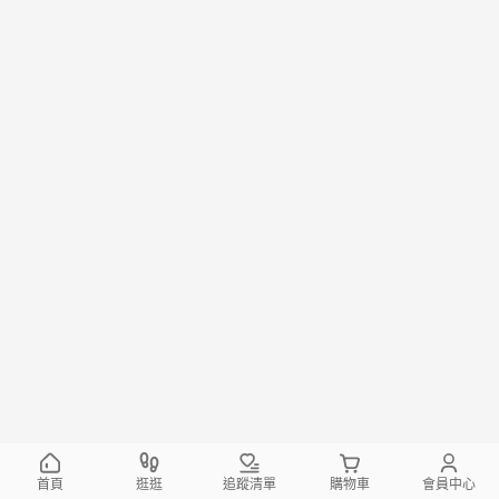
首頁
逛逛
追蹤清單
購物車
會員中心