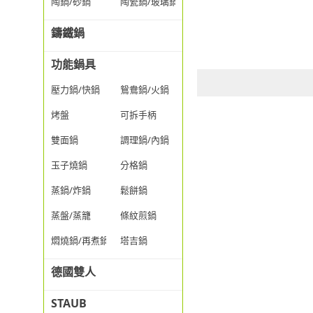
陶鍋/砂鍋
陶瓷鍋/玻璃鍋/透明鍋
鑄鐵鍋
功能鍋具
壓力鍋/快鍋
鴛鴦鍋/火鍋
烤盤
可拆手柄
雙面鍋
調理鍋/內鍋
玉子燒鍋
分格鍋
蒸鍋/炸鍋
鬆餅鍋
蒸盤/蒸籠
條紋煎鍋
燜燒鍋/再煮鍋
塔吉鍋
德國雙人
STAUB