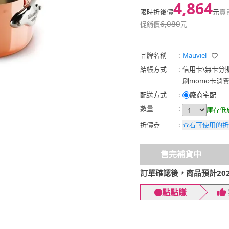
4,864
限時折後價
元
賣
6,080
促銷價
元
品牌名稱
:
Mauviel
結帳方式
:
信用卡
\
無卡分
刷momo卡消
配送方式
:
廠商宅配
數量
:
庫存低
折價券
:
查看可使用的折
售完補貨中
訂單確認後，商品預計2026
點點賺