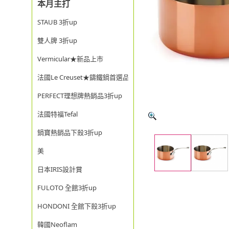
本月主打
STAUB 3折up
雙人牌 3折up
Vermicular★新品上市
法國Le Creuset★鑄鐵鍋首選品牌
PERFECT理想牌熱銷品3折up
法國特福Tefal
鍋寶熱銷品下殺3折up
美
日本IRIS設計賞
FULOTO 全館3折up
HONDONI 全館下殺3折up
韓國Neoflam