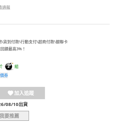
貴通報
期
\
貨到付款
\
行動支付
\
超商付款
\
銀聯卡
費回饋最高3%！
於
組
2
價券
加入追蹤
/08/10出貨
我要推薦