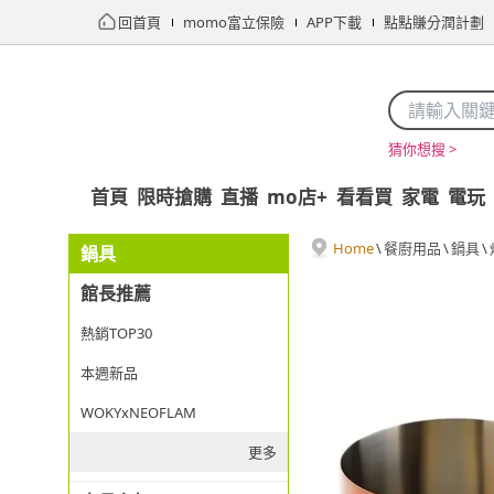
回首頁
momo富立保險
APP下載
點點賺分潤計劃
猜你想搜 >
首頁
限時搶購
直播
mo店+
看看買
家電
電玩
Home
\
餐廚用品
\
鍋具
\
鍋具
館長推薦
熱銷TOP30
本週新品
WOKYxNEOFLAM
更多