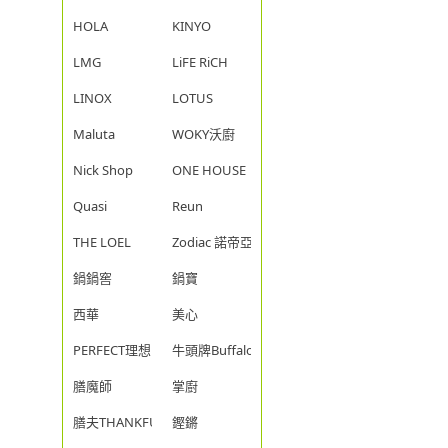
HOLA
KINYO
LMG
LiFE RiCH
LINOX
LOTUS
Maluta
WOKY沃廚
Nick Shop
ONE HOUSE
Quasi
Reun
THE LOEL
Zodiac 諾帝亞
鍋鍋窖
鍋寶
西華
美心
PERFECT理想
牛頭牌Buffalo
膳魔師
掌廚
膳夫THANKFUL
鏗鏘