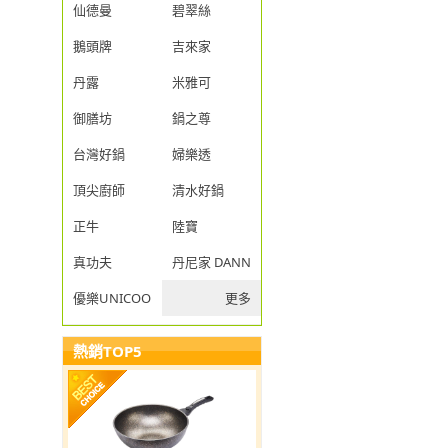
仙德曼
碧翠絲
鵝頭牌
吉來家
丹露
米雅可
御膳坊
鍋之尊
台灣好鍋
婦樂透
頂尖廚師
清水好鍋
正牛
陸寶
真功夫
丹尼家 DANNY JIA
優樂UNICOOK
更多
熱銷TOP5