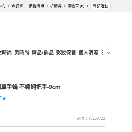
中心
查訂單
追蹤清單
折價券
購物車 (0)
登記活動
女時尚
男時尚
精品/飾品
彩妝保養
個人清潔
日用/紙品
母
S銅單手鍋 不鏽鋼把手-9cm
折★
品號：
10258722