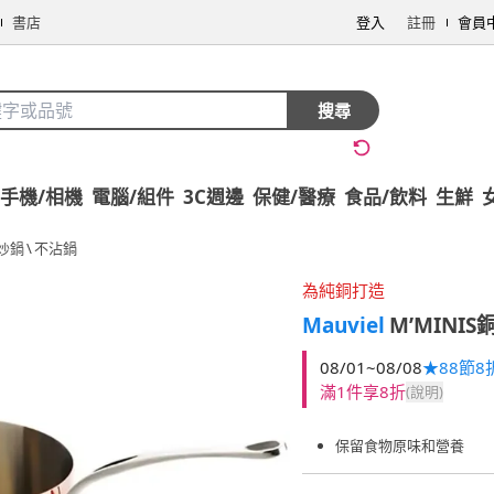
書店
登入
註冊
會員
搜尋
手機/相機
電腦/組件
3C週邊
保健/醫療
食品/飲料
生鮮
炒鍋
\
不沾鍋
為純銅打造
Mauviel
M’MINI
08/01~08/08
★88節8
滿1件享8折
(說明)
保留食物原味和營養