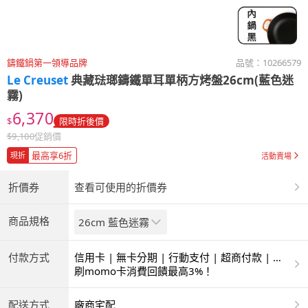
鑄鐵鍋第一領導品牌
品號：
10266579
Le Creuset
典藏琺瑯鑄鐵單耳單柄方烤盤26cm(藍色迷
霧)
6,370
$
限時折後價
$
9,100
促銷價
最高享6折
現折
活動賣場
折價券
查看可使用的折價券
商品規格
26cm 藍色迷霧
付款方式
信用卡 | 無卡分期 | 行動支付 | 超商付款 | 銀
聯卡
刷momo卡消費回饋最高3%！
配送方式
廠商宅配