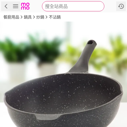
搜全站商品
商品
評價
詳情
規格
推薦
餐廚用品
鍋具
炒鍋
不沾鍋