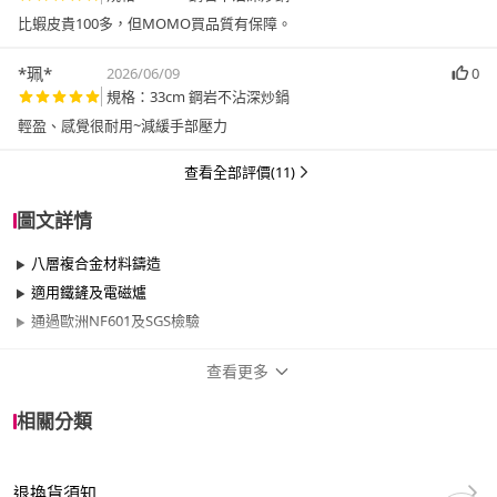
比蝦皮貴100多，但MOMO買品質有保障。
*珮*
2026/06/09
0
規格：33cm 鋼岩不沾深炒鍋
輕盈、感覺很耐用~減緩手部壓力
查看全部評價(11)
圖文詳情
八層複合金材料鑄造
適用鐵鏟及電磁爐
通過歐洲NF601及SGS檢驗
查看更多
商品規格
相關分類
品牌名稱
TODAY
退換貨須知
尺寸
30cm~34cm