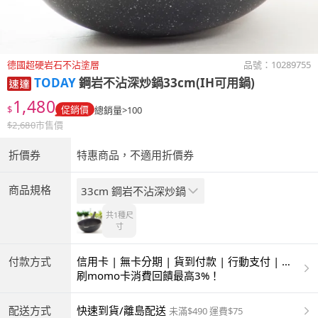
德國超硬岩石不沾塗層
品號：
10289755
TODAY
鋼岩不沾深炒鍋33cm(IH可用鍋)
1,480
$
促銷價
總銷量>100
$
2,680
市售價
折價券
特惠商品，不適用折價券
商品規格
33cm 鋼岩不沾深炒鍋
共1種
尺
寸
付款方式
信用卡 | 無卡分期 | 貨到付款 | 行動支付 | 超
商付款 | ATM | 銀聯卡
刷momo卡消費回饋最高3%！
配送方式
快速到貨/離島配送
未滿$490 運費$75