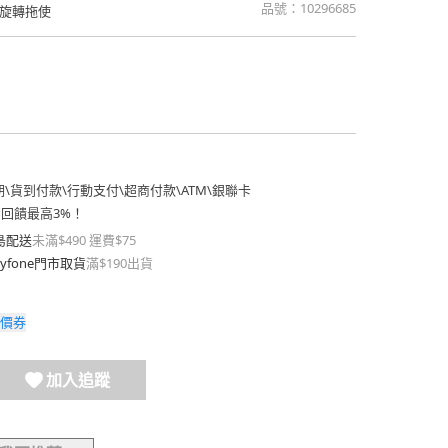
品號：
10296685
旋轉拖使
期
\
貨到付款
\
行動支付
\
超商付款
\
ATM
\
銀聯卡
費回饋最高3%！
島配送
未滿$490 運費$75
yfone門市取貨
滿$190出貨
價券
加入追蹤