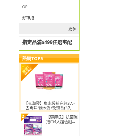
OP
好神拖
更多
指定品滿$499任選宅配
熱銷TOP5
【克潮靈】集水袋補充包3入-
去霉味/檜木香/玫瑰香(3入/
組)
2
【驅塵氏】抗菌濕
拖巾4入超值組合
包