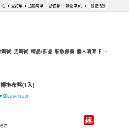
中心
查訂單
追蹤清單
折價券
購物車 (0)
登記活動
女時尚
男時尚
精品/飾品
彩妝保養
個人清潔
日用/紙品
母
轉拖布盤(1入)
滿899折130!
髒汙