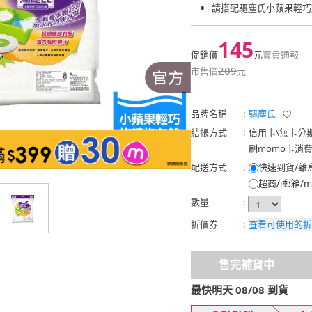
請搭配驅塵氏小蘋果輕巧
145
促銷價
元
賣貴通報
209
市售價
元
品牌名稱
:
驅塵氏
結帳方式
:
信用卡
\
無卡分
刷momo卡消
配送方式
:
快速到貨/離
超商/i郵箱/m
數量
:
折價券
:
查看可使用的折
售完補貨中
最快明天 08/08 到貨