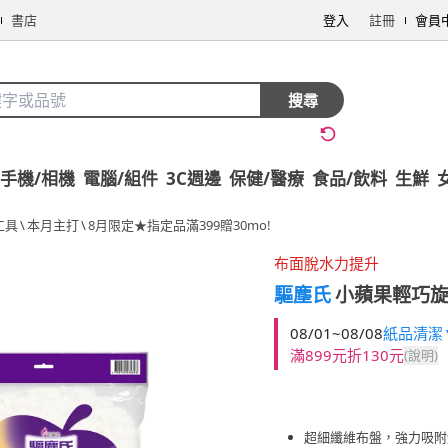
書店
登入
註冊
會員
搜尋
手機/相機
電腦/組件
3C週邊
保健/醫療
食品/飲料
生鮮
工具
\
本月主打
\
8月限定★指定品滿399贈30mo!
布面脫水力提升
驅塵氏
小蘋果輕巧旋
08/01~08/08
紙品清潔▼
滿899元折130元
(說明)
超細纖維布盤，強力吸附