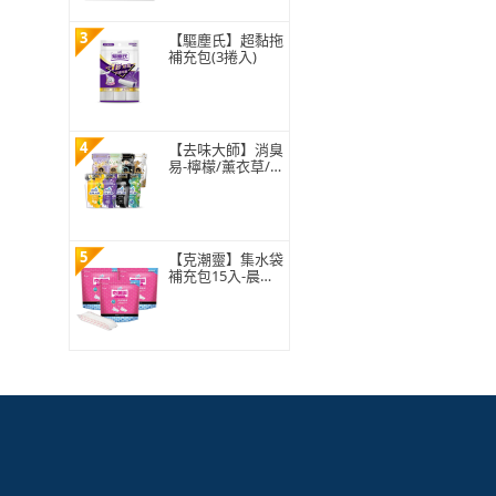
3
【驅塵氏】超黏拖
補充包(3捲入)
4
【去味大師】消臭
易-檸檬/薰衣草/
去霉味/粉戀櫻花/
巴黎清晨/紐約春
紛/紫戀義法/東京
禪道(350ml/入-任
選)
5
【克潮靈】集水袋
補充包15入-晨露
香氛(5入/組-3組/
箱-箱購)