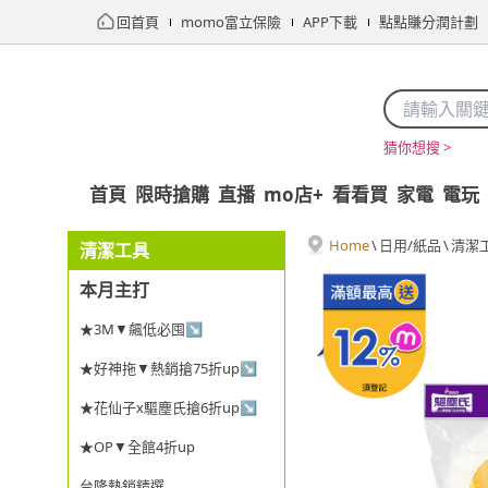
回首頁
momo富立保險
APP下載
點點賺分潤計劃
猜你想搜 >
首頁
限時搶購
直播
mo店+
看看買
家電
電玩
Home
\
日用/紙品
\
清潔
清潔工具
本月主打
★3M▼飆低必囤↘
★好神拖▼熱銷搶75折up↘
★花仙子x驅塵氏搶6折up↘
★OP▼全館4折up
台隆熱銷精選