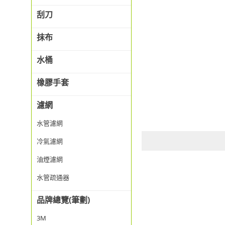
刮刀
抹布
水桶
橡膠手套
濾網
水管濾網
冷氣濾網
油煙濾網
水管疏通器
品牌總覽(筆劃)
3M