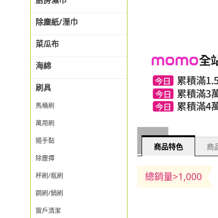
廚房濕巾
除塵紙/溼巾
菜瓜布
海綿
刷具
馬桶刷
萬用刷
隨手黏
商品特色
商品
除塵撢
總銷量>1,000
杯刷/瓶刷
鋼刷/鍋刷
窗戶清潔