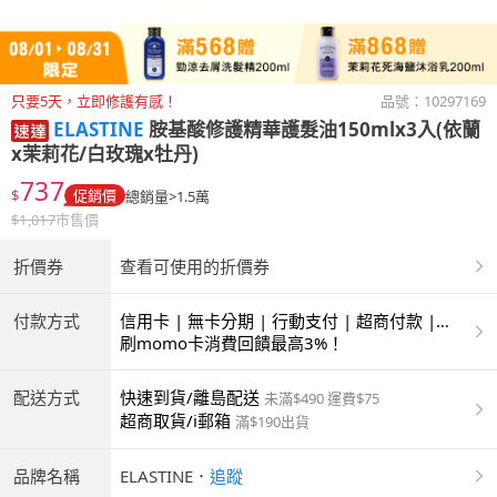
只要5天，立即修護有感！
品號：
10297169
ELASTINE
胺基酸修護精華護髮油150mlx3入(依蘭
x茉莉花/白玫瑰x牡丹)
737
$
促銷價
總銷量>1.5萬
$
1,017
市售價
折價券
查看可使用的折價券
付款方式
信用卡 | 無卡分期 | 行動支付 | 超商付款 |
ATM | 銀聯卡
刷momo卡消費回饋最高3%！
配送方式
快速到貨/離島配送
未滿$490 運費$75
超商取貨/i郵箱
滿$190出貨
品牌名稱
ELASTINE
．
追蹤