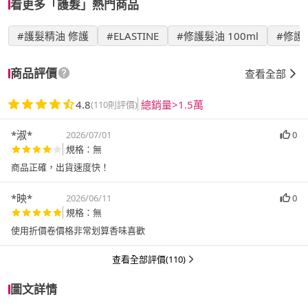
看更多「護髮」熱門商品
#護髮精油 修護
#ELASTINE
#修護髮油 100ml
#修護髮
商品評價
查看全部
4.8
總銷量>1.5萬
(110則評價)
*淑*
2026/07/01
0
規格：無
商品正確，出貨速度快！
*映*
2026/06/11
0
規格：無
使用折價卷價格非常划算香味喜歡
查看全部評價(110)
圖文詳情