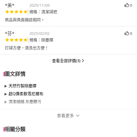
*美*
2025/11/09
0
規格：清潔掃把
商品與頁面描述相同。
*芬*
2025/02/02
0
規格：除塵撢
打掃方便，清洗也方便！
查看全部評價(3)
圖文詳情
天然竹製除塵撢
超Q彈柔軟雪尼爾布
清潔細縫.灰塵髒污
查看更多
商品規格
相關分類
品牌名稱
百特兔寶