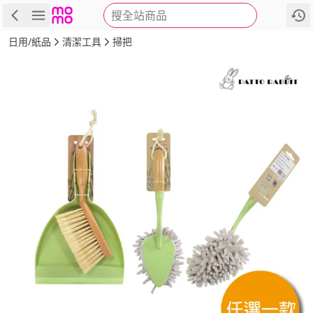
搜全站商品
商品
評價
詳情
規格
推薦
日用/紙品
清潔工具
掃把