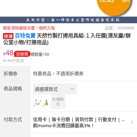
輕鬆清除縫隙灰塵，吸附力強
品號：
10300684
百特兔寶
天然竹製打掃用具組-１入任選(清灰塵/辦
公室小物/打掃用品)
48
$
促銷價
總銷量>50
$
199
市售價
折價券
特惠商品，不適用折價券
商品規格
請選擇款式
共2種
款
式
付款方式
信用卡 | 無卡分期 | 貨到付款 | 行動支付 | 超
商付款 | ATM | 銀聯卡
刷momo卡消費回饋最高3%！