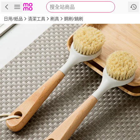
搜全站商品
商品
評價
詳情
規格
推薦
日用/紙品
清潔工具
刷具
鋼刷/鍋刷