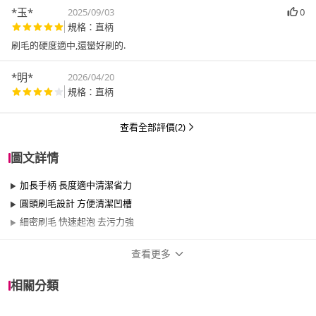
*玉*
2025/09/03
0
規格：直柄
刷毛的硬度適中,還蠻好刷的.
*明*
2026/04/20
規格：直柄
查看全部評價(2)
圖文詳情
加長手柄 長度適中清潔省力
圓頭刷毛設計 方便清潔凹槽
細密刷毛 快速起泡 去污力強
查看更多
商品規格
相關分類
品牌名稱
Jasmine’s Kitchen 小茉廚房