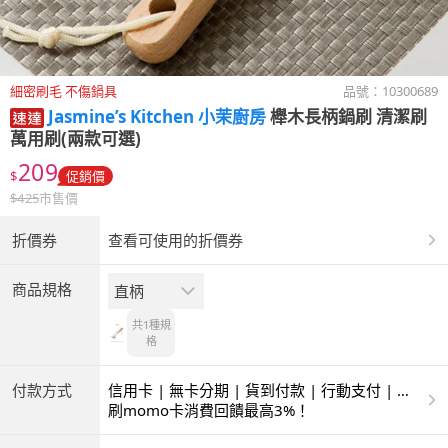
細密刷毛 不傷鍋具
品號：
10300689
Jasmine’s Kitchen 小茉廚房
櫸木長柄鍋刷 清潔刷
萬用刷(兩款可選)
209
$
促銷價
$
425
市售價
折價券
查看可使用的折價券
商品規格
直柄
共1種
規
格
付款方式
信用卡 | 無卡分期 | 貨到付款 | 行動支付 | 超
商付款 | ATM | 銀聯卡
刷momo卡消費回饋最高3%！