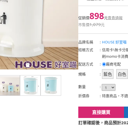
898
促銷價
元
賣貴通報
1,079
市售價
元
品牌名稱
:
HOUSE 好室喵
結帳方式
:
信用卡
\
無卡分
刷momo卡消
配送方式
:
廠商宅配
藍色
白色
規格
:
數量
:
折價券
:
特惠商品，不適
直接購買
訂單確認後，商品預計2026