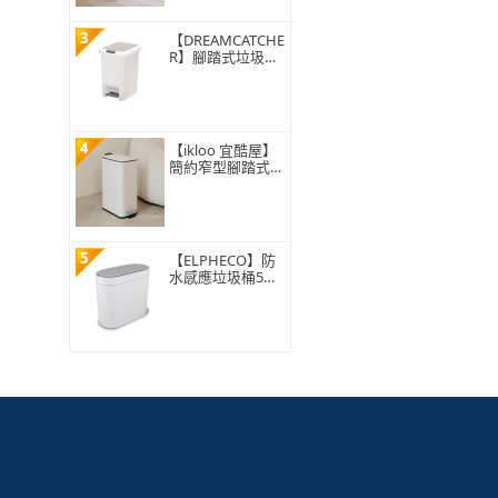
3
【DREAMCATCHE
R】腳踏式垃圾桶
15L(垃圾桶 垃圾
筒 帶蓋垃圾桶 掀
蓋垃圾桶 踩踏垃
圾桶 廁所廚房)
4
【ikloo 宜酷屋】
簡約窄型腳踏式垃
圾桶 加高款15L
(緩降功能 附提把
輕奢簡約)
5
【ELPHECO】防
水感應垃圾桶5公
升 ELPH5711(窄
身設計/小容量/小
空間適用)