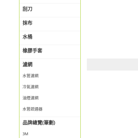
刮刀
抹布
水桶
橡膠手套
濾網
水管濾網
冷氣濾網
油煙濾網
水管疏通器
品牌總覽(筆劃)
3M