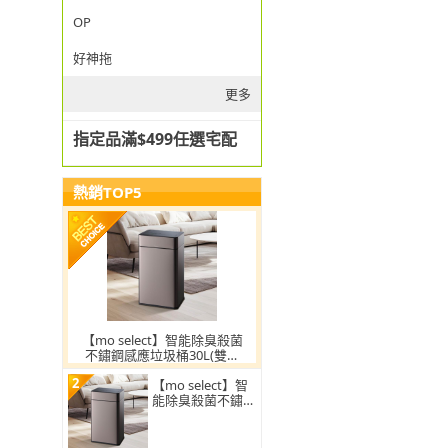
OP
好神拖
更多
指定品滿$499任選宅配
熱銷TOP5
【mo select】智能除臭殺菌
不鏽鋼感應垃圾桶30L(雙開
蓋/大容量/附充電電池/mo選)
2
【mo select】智
能除臭殺菌不鏽鋼
感應垃圾桶30L(雙
開蓋/大容量/附充
電電池)