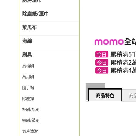
廚房濕巾
除塵紙/溼巾
菜瓜布
海綿
刷具
馬桶刷
萬用刷
隨手黏
商品特色
商品
除塵撢
杯刷/瓶刷
鋼刷/鍋刷
窗戶清潔