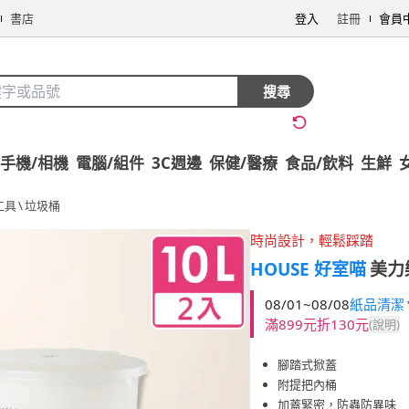
書店
登入
註冊
會員
搜尋
手機/相機
電腦/組件
3C週邊
保健/醫療
食品/飲料
生鮮
工具
\
垃圾桶
時尚設計，輕鬆踩踏
HOUSE 好室喵
美力
08/01~08/08
紙品清潔▼
滿899元折130元
(說明)
腳踏式掀蓋
附提把內桶
加蓋緊密，防蟲防異味