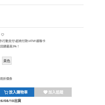
期
\
行動支付
\
超商付款
\
ATM
\
銀聯卡
費回饋最高3%！
黃色
用折價券
放入購物車
加入追蹤
/08/10出貨