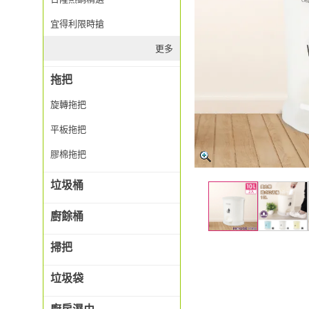
宜得利限時搶
更多
拖把
旋轉拖把
平板拖把
膠棉拖把
垃圾桶
廚餘桶
掃把
垃圾袋