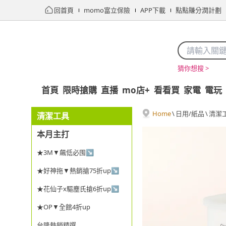
回首頁
momo富立保險
APP下載
點點賺分潤計劃
猜你想搜 >
首頁
限時搶購
直播
mo店+
看看買
家電
電玩
Home
\
日用/紙品
\
清潔
清潔工具
本月主打
★3M▼飆低必囤↘
★好神拖▼熱銷搶75折up↘
★花仙子x驅塵氏搶6折up↘
★OP▼全館4折up
台隆熱銷精選