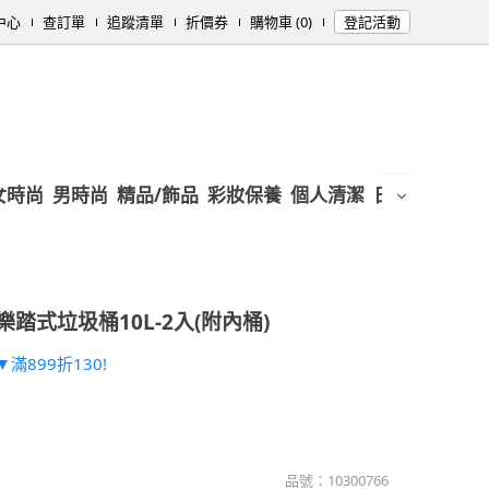
中心
查訂單
追蹤清單
折價券
購物車 (0)
登記活動
女時尚
男時尚
精品/飾品
彩妝保養
個人清潔
日用/紙品
母
樂踏式垃圾桶10L-2入(附內桶)
滿899折130!
品號：
10300766