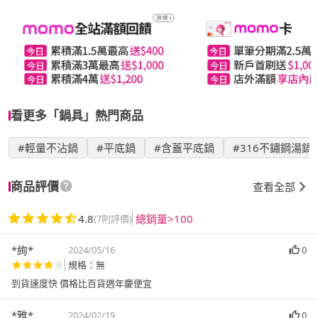
看更多「鍋具」熱門商品
#輕量不沾鍋
#平底鍋
#含蓋平底鍋
#316不鏽鋼湯鍋
商品評價
查看全部
4.8
總銷量>100
(7則評價)
*絢*
2024/05/16
0
規格：無
到貨速度快 價格比百貨週年慶便宜
*雅*
2024/02/19
0