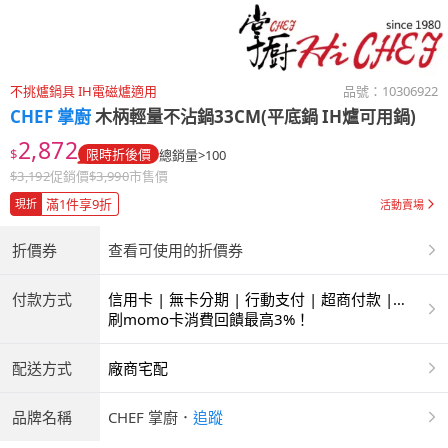
不挑爐鍋具 IH電磁爐適用
品號：
10306922
CHEF 掌廚
木柄輕量不沾鍋33CM(平底鍋 IH爐可用鍋)
2,872
$
限時折後價
總銷量>100
$
3,192
促銷價
$
3,990
市售價
滿1件享9折
現折
活動賣場
折價券
查看可使用的折價券
付款方式
信用卡 | 無卡分期 | 行動支付 | 超商付款 |
ATM | 銀聯卡
刷momo卡消費回饋最高3%！
配送方式
廠商宅配
品牌名稱
CHEF 掌廚
．
追蹤