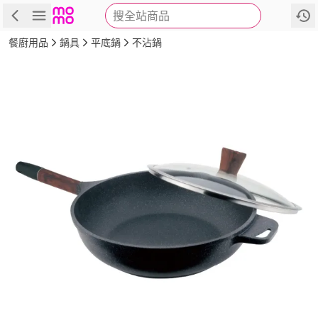
搜全站商品
商品
評價
詳情
規格
推薦
餐廚用品
鍋具
平底鍋
不沾鍋