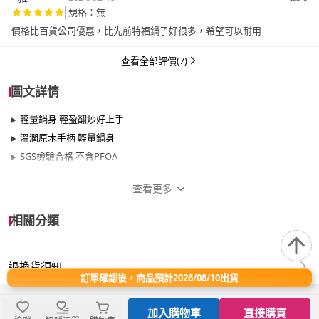
規格：無
價格比百貨公司優惠，比先前特福鍋子好很多，希望可以耐用
查看全部評價(7)
圖文詳情
輕量鍋身 輕盈翻炒好上手
溫潤原木手柄 輕量鍋身
SGS檢驗合格 不含PFOA
查看更多
商品規格
相關分類
品牌名稱
CHEF 掌廚
退換貨須知
尺寸
30cm~34cm
訂單確認後，商品預計2026/08/10出貨
材質
其他合金
加入購物車
直接購買