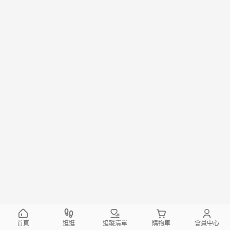
首頁
逛逛
追蹤清單
購物車
會員中心