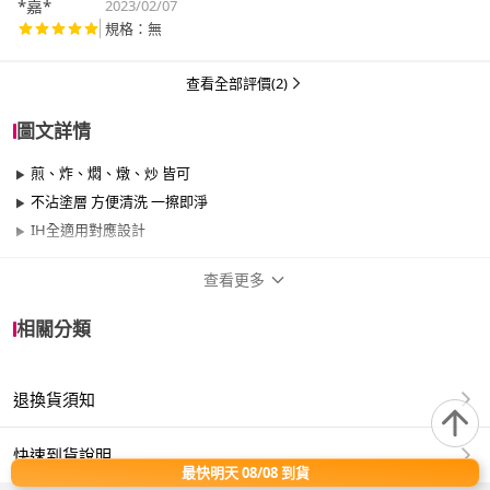
*嘉*
2023/02/07
規格：無
查看全部評價(2)
圖文詳情
煎、炸、燜、燉、炒 皆可
不沾塗層 方便清洗 一擦即淨
IH全適用對應設計
查看更多
商品規格
相關分類
品牌名稱
八角維京
退換貨須知
尺寸
26cm~29cm
材質
其他合金
快速到貨說明
最快明天 08/08 到貨