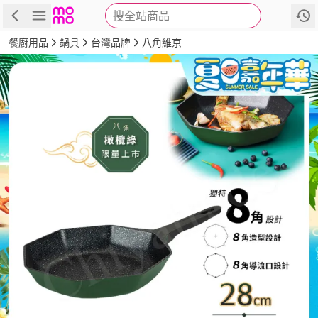
搜全站商品
商品
評價
詳情
規格
推薦
餐廚用品
鍋具
台灣品牌
八角維京