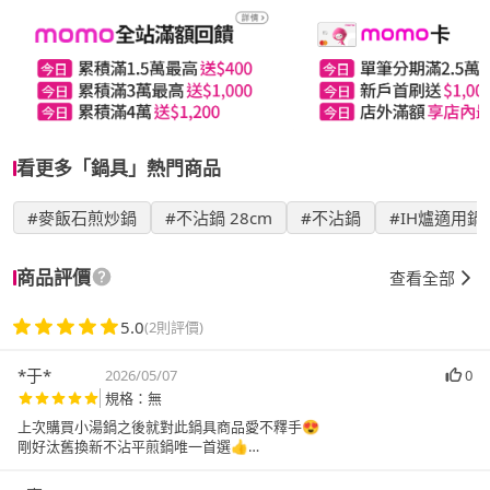
看更多「鍋具」熱門商品
#麥飯石煎炒鍋
#不沾鍋 28cm
#不沾鍋
#IH爐適用鍋
商品評價
查看全部
5.0
(2則評價)
*于*
2026/05/07
0
規格：無
上次購買小湯鍋之後就對此鍋具商品愛不釋手😍
剛好汰舊換新不沾平煎鍋唯一首選👍
已列清單商品好物😊