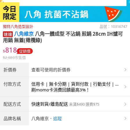
獨特八角造型設計
品號：
10316747
八角維京
八角一體成型 不沾鍋 煎鍋 28cm IH爐可
用鍋 無蓋(橄欖綠)
818
$
促銷價
$
2,680
市售價
折價券
查看可使用的折價券
付款方式
信用卡 | 無卡分期 | 貨到付款 | 行動支付 | 超
商付款 | ATM | 銀聯卡
刷momo卡消費回饋最高3%！
配送方式
快速到貨/離島配送
未滿$490 運費$75
品牌名稱
八角維京
．
追蹤