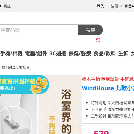
書店
登入
註冊
會員
搜尋
手機/相機
電腦/組件
3C週邊
保健/醫療
食品/飲料
生鮮
工具
\
刷具
\
馬桶刷
櫸木手柄 無痕壁掛 手握
WindHouse 北歐
特殊刷毛 深入凹槽 清潔
ＰＰ刷毛 清潔力強 耐用
工學設計 告別髒污 重力
579