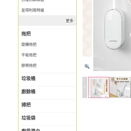
宜得利限時搶
更多
拖把
旋轉拖把
平板拖把
膠棉拖把
垃圾桶
廚餘桶
掃把
垃圾袋