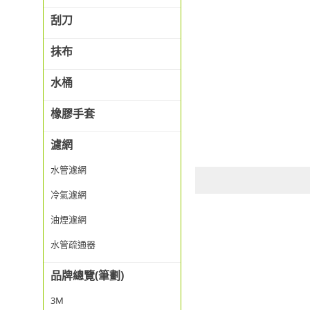
刮刀
抹布
水桶
橡膠手套
濾網
水管濾網
冷氣濾網
油煙濾網
水管疏通器
品牌總覽(筆劃)
3M