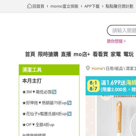
回首頁
momo富立保險
APP下載
點點賺分潤計劃
猜你想搜 >
首頁
限時搶購
直播
mo店+
看看買
家電
電玩
Home
\
日用/紙品
\
清潔
清潔工具
本月主打
★3M▼飆低必囤↘
★好神拖▼熱銷搶75折up↘
★花仙子x驅塵氏搶6折up↘
★OP▼全館4折up
台隆熱銷精選