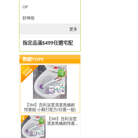
OP
好神拖
更多
指定品滿$499任選宅配
熱銷TOP5
【3M】百利浴室清潔馬桶刷
特惠組-小蘇打配方(任選一組)
2
【3M】百利浴室
清潔馬桶刷特惠
組-小蘇打配方(任
選2組)