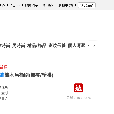
中心
查訂單
追蹤清單
折價券
購物車 (0)
登記活動
女時尚
男時尚
精品/飾品
彩妝保養
個人清潔
日用/紙品
母
感舒適
小舖
櫸木馬桶刷(無痕/壁掛)
無死角
不變形
品號：
10322376
開關合