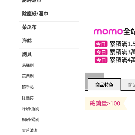
廚房濕巾
除塵紙/溼巾
菜瓜布
海綿
刷具
馬桶刷
萬用刷
商品特色
商品
隨手黏
除塵撢
總銷量>100
杯刷/瓶刷
鋼刷/鍋刷
窗戶清潔