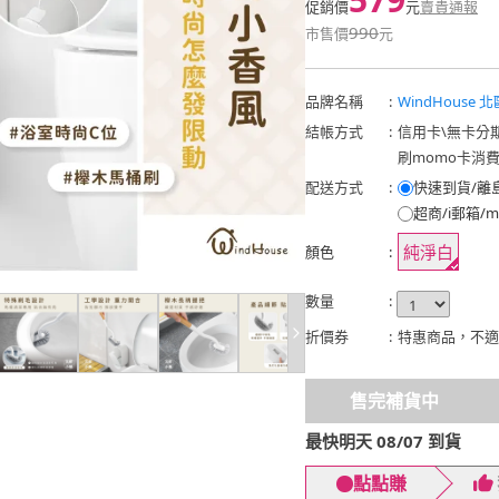
促銷價
元
賣貴通報
990
市售價
元
品牌名稱
:
WindHouse 
結帳方式
:
信用卡
\
無卡分
刷momo卡消
配送方式
:
快速到貨/離
超商/i郵箱/m
純淨白
顏色
:
數量
:
折價券
:
特惠商品，不適
售完補貨中
最快明天 08/07 到貨
點點賺