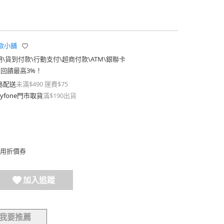
北歐小舖
期
\
貨到付款
\
行動支付
\
超商付款
\
ATM
\
銀聯卡
費回饋最高3%！
島配送
未滿$490 運費$75
yfone門市取貨
滿$190出貨
用折價券
加入追蹤
我要推薦