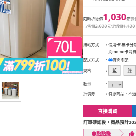
1,030
限時折後價
元
賣
2,030
1,130
市售價
元
促銷價
結帳方式
:
信用卡
\
無卡分
刷momo卡消
配送方式
:
廠商宅配
藍
綠
規格
:
數量
:
折價券
:
特惠商品，不適
直接購買
訂單確認後，商品預計2026
點點賺