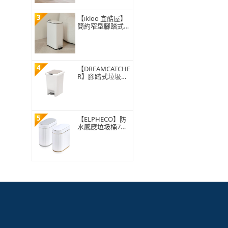
3
【ikloo 宜酷屋】
簡約窄型腳踏式垃
圾桶 加高款15L
(緩降功能 附提把
輕奢簡約)
4
【DREAMCATCHE
R】腳踏式垃圾桶
15L(垃圾桶 垃圾
筒 帶蓋垃圾桶 掀
蓋垃圾桶 踩踏垃
圾桶 廁所廚房)
5
【ELPHECO】防
水感應垃圾桶7公
升 ELPH5712