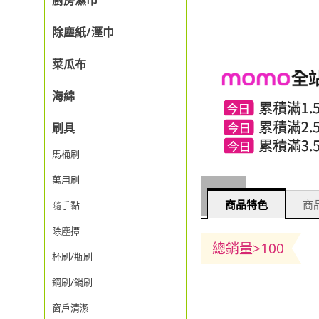
廚房濕巾
除塵紙/溼巾
菜瓜布
海綿
刷具
馬桶刷
萬用刷
商品特色
商品
隨手黏
除塵撢
總銷量>100
杯刷/瓶刷
鋼刷/鍋刷
窗戶清潔