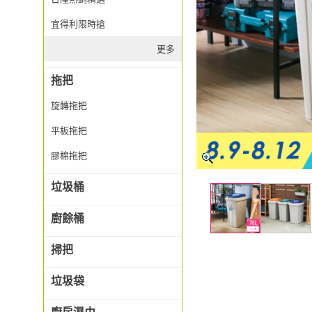
宜得利限時搶
更多
拖把
旋轉拖把
平板拖把
膠棉拖把
垃圾桶
廚餘桶
掃把
垃圾袋