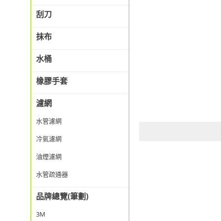
刮刀
抹布
水桶
橡膠手套
濾網
水管濾網
冷氣濾網
油煙濾網
水管疏通器
品牌總覽(筆劃)
3M