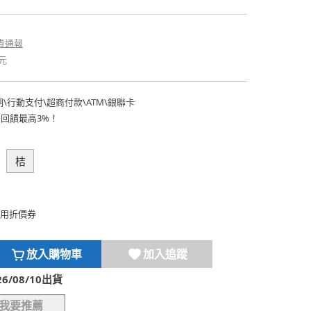
貴通報
元
期
\
行動支付
\
超商付款
\
ATM
\
銀聯卡
費回饋最高3%！
桔
用折價券
放入購物車
加入追蹤
/08/10出貨
我要推薦