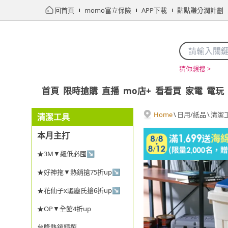
回首頁
momo富立保險
APP下載
點點賺分潤計劃
猜你想搜 >
首頁
限時搶購
直播
mo店+
看看買
家電
電玩
Home
\
日用/紙品
\
清潔
清潔工具
本月主打
★3M▼飆低必囤↘
★好神拖▼熱銷搶75折up↘
★花仙子x驅塵氏搶6折up↘
★OP▼全館4折up
台隆熱銷精選