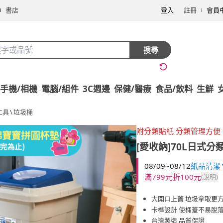
書店
登入
註冊
會員
搜尋
手機/相機
電腦/組件
3C週邊
保健/醫療
食品/飲料
生鮮
工具
\
垃圾桶
附分類貼紙 分類管理方便
[愛收納]70L日式
08/09~08/12
紙品清潔▼
滿799元折100元
(說明)
大開口上蓋 垃圾拿取更
卡榫設計 使桶蓋不易脫
台灣製造 品質保證