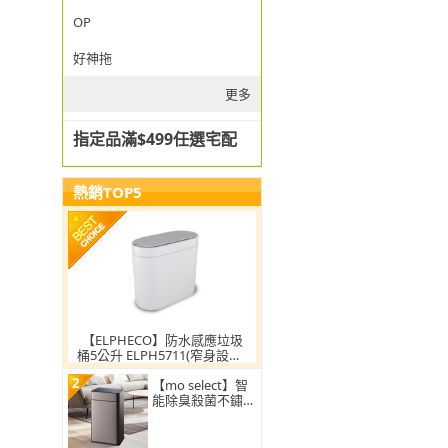
OP
好神拖
更多
指定品滿$499任選宅配
熱銷TOP5
【ELPHECO】防水感應垃圾
桶5公升 ELPH5711(窄身設計/
小容量/小空間適用)
2
【mo select】智
能除臭殺菌不鏽鋼
感應垃圾桶30L(雙
開蓋/大容量/附充
電電池)