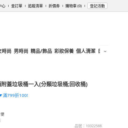
中心
查訂單
追蹤清單
折價券
購物車 (0)
登記活動
女時尚
男時尚
精品/飾品
彩妝保養
個人清潔
日用/紙品
母
分類附蓋垃圾桶一入(分類垃圾桶;回收桶)
滿799折100!
方便
落
品號：
10322588