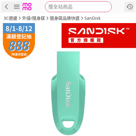
搜全站商品
商品
評價
詳情
規格
推薦
3C週邊
外接/隨身碟
隨身碟品牌快選
SanDisk