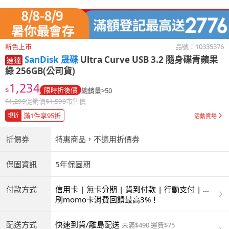
新色上市
品號：
10335376
SanDisk 晟碟
Ultra Curve USB 3.2 隨身碟青蘋果
綠 256GB(公司貨)
1,234
$
限時折後價
總銷量>50
$
1,299
促銷價
$
1,599
市售價
滿1件享95折
現折
活動賣場
折價券
特惠商品，不適用折價券
保固資訊
5年保固期
付款方式
信用卡 | 無卡分期 | 貨到付款 | 行動支付 | 超
商付款 | ATM | 銀聯卡
刷momo卡消費回饋最高3%！
配送方式
快速到貨/離島配送
未滿$490 運費$75