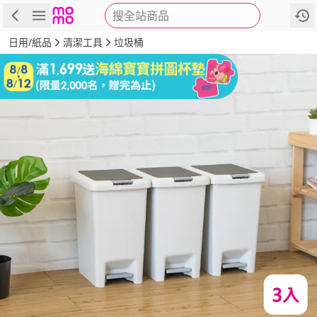
搜全站商品
商品
評價
詳情
規格
推薦
日用/紙品
清潔工具
垃圾桶