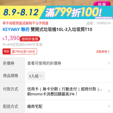
單手按壓開蓋或腳踏不沾手開蓋
品號：
10395216
KEYWAY 聯府
雙開式垃圾桶10L-3入垃圾筒T10
1,390
$
限時折後價
$
1,490
促銷價
$
2,980
市售價
滿799元折100元
現折
活動賣場
折價券
查看可使用的折價券
商品規格
3入組
付款方式
信用卡 | 無卡分期 | 行動支付 | 超商付款 |
ATM | 銀聯卡
刷momo卡消費回饋最高3%！
配送方式
廠商宅配