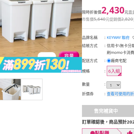
2,430
限時折後價
元
賣
5,640
2,820
市售價
元
促銷價
品牌名稱
:
KEYWAY 聯府
結帳方式
:
信用卡
\
無卡分
刷momo卡消
配送方式
:
廠商宅配
6入組
規格
:
數量
:
折價券
:
查看可使用的折
售完補貨中
訂單確認後，商品預計2026
點點賺