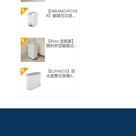
3
【DREAMCATCHE
R】腳踏式垃圾桶
15L(垃圾桶 垃圾
筒 帶蓋垃圾桶 掀
蓋垃圾桶 踩踏垃
圾桶 廁所廚房)
4
【ikloo 宜酷屋】
簡約窄型腳踏式垃
圾桶 加高款15L
(緩降功能 附提把
輕奢簡約)
5
【ELPHECO】防
水感應垃圾桶5公
升 ELPH5711(窄
身設計/小容量/小
空間適用)