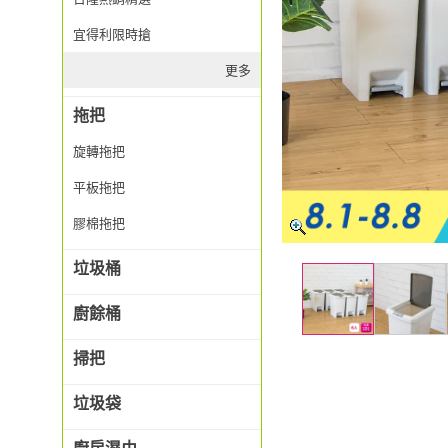
宜得利限時搶
更多
拖把
旋轉拖把
平板拖把
膠棉拖把
垃圾桶
廚餘桶
掃把
垃圾袋