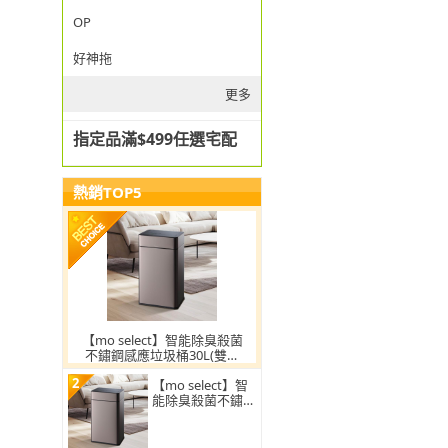
OP
好神拖
更多
指定品滿$499任選宅配
熱銷TOP5
【mo select】智能除臭殺菌
不鏽鋼感應垃圾桶30L(雙開
蓋/大容量/附充電電池/mo選)
2
【mo select】智
能除臭殺菌不鏽鋼
感應垃圾桶30L(雙
開蓋/大容量/附充
電電池)