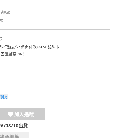
貴通報
元
期
\
行動支付
\
超商付款
\
ATM
\
銀聯卡
費回饋最高3%！
價券
加入追蹤
/08/10出貨
我要推薦