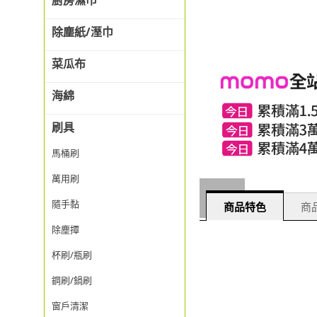
廚房濕巾
除塵紙/溼巾
菜瓜布
海綿
刷具
馬桶刷
萬用刷
隨手黏
商品特色
商品
除塵撢
杯刷/瓶刷
鋼刷/鍋刷
窗戶清潔