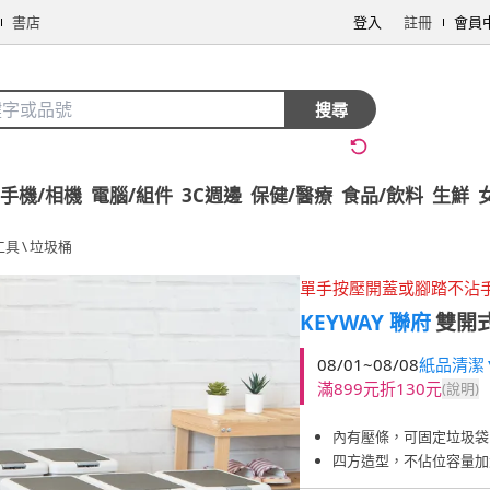
書店
登入
註冊
會員
搜尋
手機/相機
電腦/組件
3C週邊
保健/醫療
食品/飲料
生鮮
工具
\
垃圾桶
單手按壓開蓋或腳踏不沾
KEYWAY 聯府
雙開式
08/01~08/08
紙品清潔▼
滿899元折130元
(說明)
內有壓條，可固定垃圾袋
四方造型，不佔位容量加