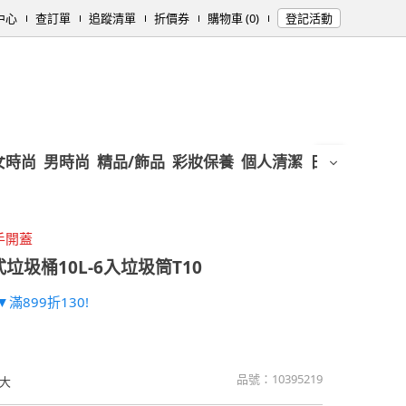
中心
查訂單
追蹤清單
折價券
購物車 (0)
登記活動
女時尚
男時尚
精品/飾品
彩妝保養
個人清潔
日用/紙品
母
手開蓋
垃圾桶10L-6入垃圾筒T10
滿899折130!
品號：
10395219
大