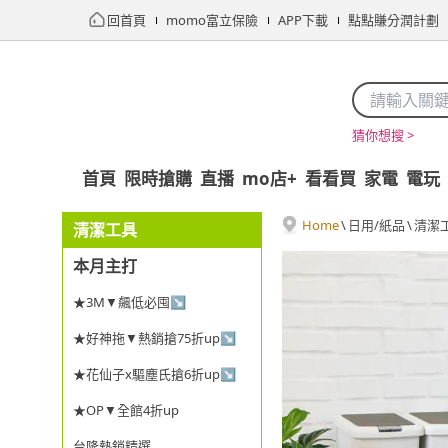
回首頁
momo富立保險
APP下載
點點賺分潤計劃
猜你想搜 >
首頁
限時搶購
直播
mo店+
看看買
家電
電玩
Home
\
日用/紙品
\
清潔
清潔工具
本月主打
★3M▼飆低必囤↘
★好神拖▼熱銷搶75折up↘
★花仙子x驅塵氏搶6折up↘
★OP▼全館4折up
台隆熱銷精選