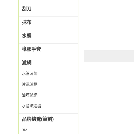
刮刀
抹布
水桶
橡膠手套
濾網
水管濾網
冷氣濾網
油煙濾網
水管疏通器
品牌總覽(筆劃)
3M