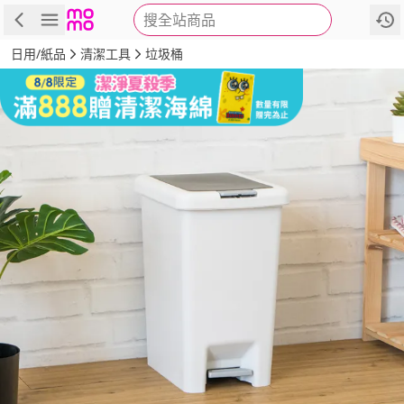
搜全站商品
商品
評價
詳情
規格
推薦
日用/紙品
清潔工具
垃圾桶