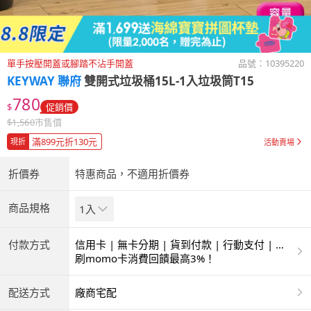
單手按壓開蓋或腳踏不沾手開蓋
品號：
10395220
KEYWAY 聯府
雙開式垃圾桶15L-1入垃圾筒T15
780
$
促銷價
$
1,560
市售價
滿899元折130元
現折
活動賣場
折價券
特惠商品，不適用折價券
商品規格
1入
付款方式
信用卡 | 無卡分期 | 貨到付款 | 行動支付 | 超
商付款 | ATM | 銀聯卡
刷momo卡消費回饋最高3%！
配送方式
廠商宅配