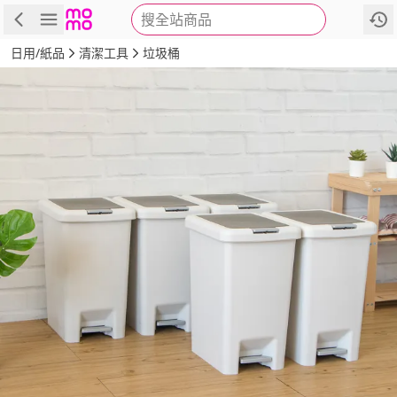
搜全站商品
商品
評價
詳情
規格
推薦
日用/紙品
清潔工具
垃圾桶