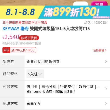
單手按壓開蓋或腳踏不沾手開蓋
品號：
10395224
KEYWAY 聯府
雙開式垃圾桶15L-5入垃圾筒T15
2,540
$
限時折後價
$
2,930
促銷價
$
5,860
市售價
滿899元折130元
現折
活動賣場
折價券
查看可使用的折價券
商品規格
5入組
付款方式
信用卡 | 無卡分期 | 行動支付 | 超商付款 |
ATM | 銀聯卡
刷momo卡消費回饋最高3%！
配送方式
廠商宅配