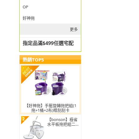
OP
好神拖
更多
指定品滿$499任選宅配
熱銷TOP5
【好神拖】手壓旋轉拖把組(1
拖+1桶+2布)贈刮刮卡
2
【bonson】極省
水平板拖把組二代
PLUS BO-A04