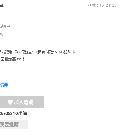
品號：
10424135
手
貴通報
元
期
\
貨到付款
\
行動支付
\
超商付款
\
ATM
\
銀聯卡
費回饋最高3%！
價券
加入追蹤
/08/10出貨
我要推薦