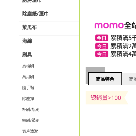
廚房濕巾
除塵紙/溼巾
菜瓜布
海綿
刷具
馬桶刷
萬用刷
商品特色
商品
隨手黏
總銷量>100
除塵撢
杯刷/瓶刷
鋼刷/鍋刷
窗戶清潔