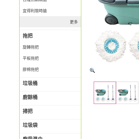
宜得利限時搶
更多
拖把
旋轉拖把
平板拖把
膠棉拖把
垃圾桶
廚餘桶
掃把
垃圾袋