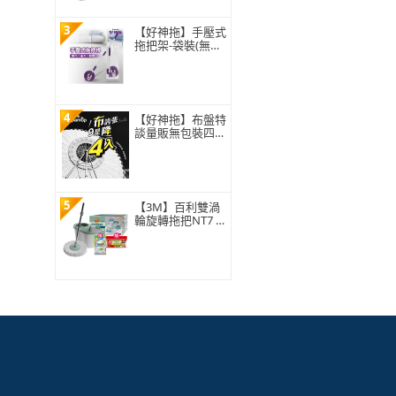
3
【好神拖】手壓式
拖把架-袋裝(無附
拖把布盤)
4
【好神拖】布盤特
談量販無包裝四入
組-極細緻布盤(無
包裝袋僅牛皮紙盒
裝)
5
【3M】百利雙渦
輪旋轉拖把NT7 (1
桿1桶1布) ★布盤
適用好神拖