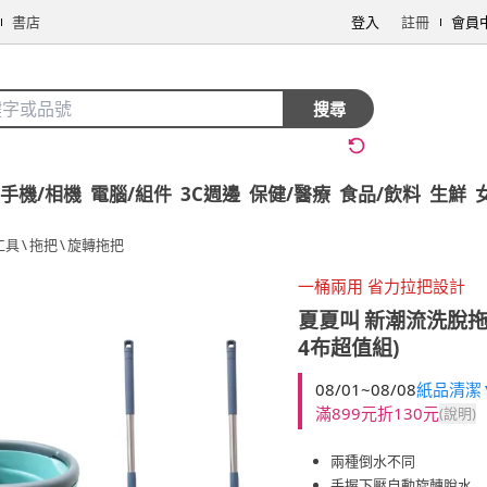
書店
登入
註冊
會員
搜尋
手機/相機
電腦/組件
3C週邊
保健/醫療
食品/飲料
生鮮
工具
\
拖把
\
旋轉拖把
一桶兩用 省力拉把設計
夏夏叫
新潮流洗脫拖
4布超值組)
08/01~08/08
紙品清潔▼
滿899元折130元
(說明)
兩種倒水不同
手握下壓自動旋轉脫水