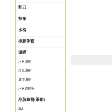
刮刀
抹布
水桶
橡膠手套
濾網
水管濾網
冷氣濾網
油煙濾網
水管疏通器
品牌總覽(筆劃)
3M