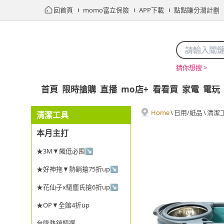
回首頁
momo富立保險
APP下載
點點賺分潤計劃
猜你想搜 >
首頁
限時搶購
直播
mo店+
看看買
家電
電玩
Home
\
日用/紙品
\
清潔
清潔工具
本月主打
★3M▼飆低必囤↘
★好神拖▼熱銷搶75折up↘
★花仙子x驅塵氏搶6折up↘
★OP▼全館4折up
台隆熱銷精選