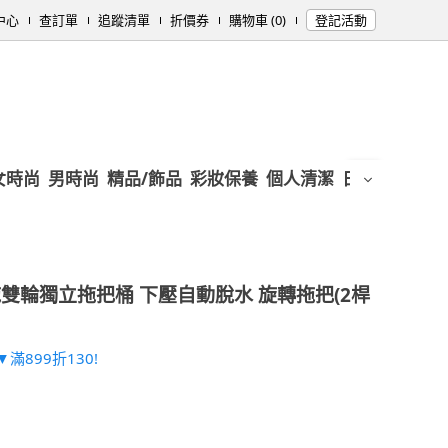
中心
查訂單
追蹤清單
折價券
購物車 (0)
登記活動
女時尚
男時尚
精品/飾品
彩妝保養
個人清潔
日用/紙品
母
雙輪獨立拖把桶 下壓自動脫水 旋轉拖把(2桿
滿899折130!