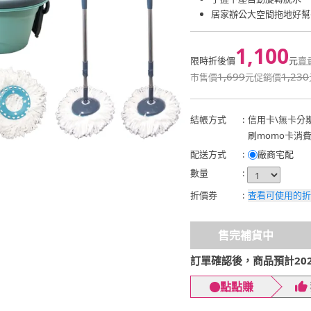
居家辦公大空間拖地好幫
1,100
限時折後價
元
賣
1,699
1,230
市售價
元
促銷價
結帳方式
:
信用卡
\
無卡分
刷momo卡消
配送方式
:
廠商宅配
數量
:
折價券
:
查看可使用的折
售完補貨中
訂單確認後，商品預計2026
點點賺