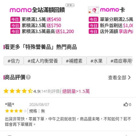
看更多「特殊營養品」熱門商品
#倍力
#成人均衡營養
#補體素
#水果
#癌症專用
商品評價
查看全部
4.9
總銷量>1.5萬
(141則評價)
*曉*
2026/08/07
0
規格：無
出貨非常快，零晨下單，中午之前就收到，商品還未喝，不知如何？若不
錯會再下單購買。