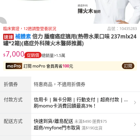
臨床實證，12週調整營養狀況
品號：
10435283
補體素
倍力 腫瘤癌症適用(熱帶水果口味 237mlx24
罐*2箱)(癌症外科陳火木醫師推薦)
7,000
$
促銷價
總銷量>1.5萬
訂閱
訂閱 moPro 會員再省
100
元
折價券
特惠商品，不適用折價券
付款方式
信用卡 | 無卡分期 | 行動支付 | 超商付款 | 銀
聯卡
刷momo卡消費回饋最高3%！
配送方式
快速到貨/離島配送
未滿$490 運費$75
超商/myfone門市取貨
滿$190出貨