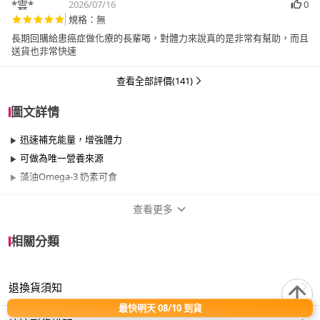
*雲*
2026/07/16
0
規格：無
長期回購給患癌症做化療的長輩喝，對體力來說真的是非常有幫助￼，而且
送貨也非常快速￼
查看全部評價(141)
圖文詳情
迅速補充能量，增強體力
可做為唯一營養來源
藻油Omega-3 奶素可食
查看更多
商品規格
相關分類
品牌名稱
補體素
退換貨須知
品牌系列
倍力
最快明天 08/10 到貨