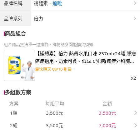
品牌名稱
補體素
．
追蹤
品牌系列
倍力
商品組合
組合商品無法單一退換貨，詳情請參閱退換貨須知
【補體素】倍力 熱帶水果口味 237mlx24罐 腫瘤
癌症適用、奶素可食、低GI 0乳糖(癌症外科陳火
木醫師推薦)
最快明天 08/10 到貨
x2
多組數方案
方案
每組平均
金額
1組
3,500元
3,500元
2組
3,500元
7,000元